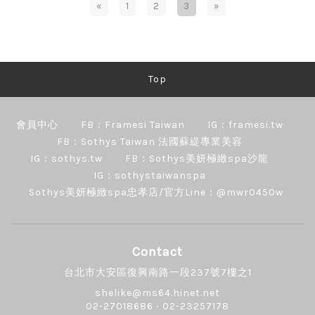
«
1
2
3
»
Top
會員中心
FB：Framesi Taiwan
IG：framesi.tw
FB：Sothys Taiwan 法國蘇緹專業美容
IG：sothys.tw
FB：Sothys美妍極緻spa沙龍
IG：sothystaiwanspa
Sothys美妍極緻spa忠孝店/官方Line：@mwr0450w
Contact
台北市大安區復興南路一段237號7樓之1
shelike@ms64.hinet.net
02-27018686 ‧ 02-23257178