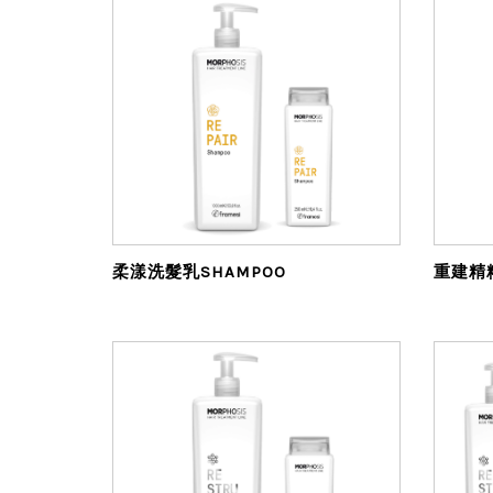
柔漾洗髮乳SHAMPOO
重建精粹