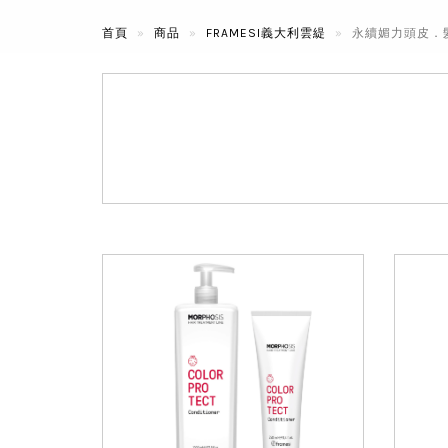
首頁
商品
FRAMESI義大利雲緹
永續媚力頭皮．髮