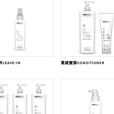
LEAVE-IN
重建髮膜CONDITIONER