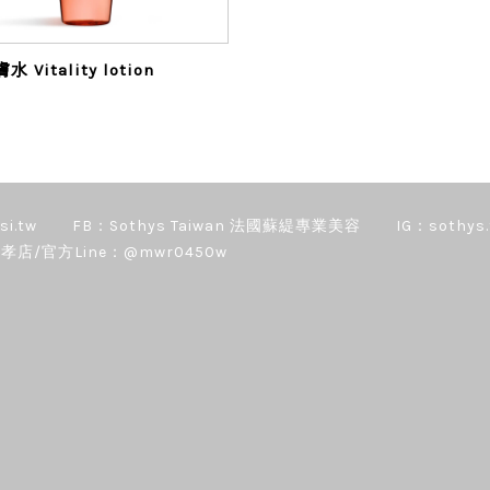
 Vitality lotion
si.tw
FB：Sothys Taiwan 法國蘇緹專業美容
IG：sothys.
孝店/官方Line：@mwr0450w