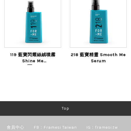
119 藍寶閃耀絲絨噴霧
218 藍寶精靈 Smooth Me
Shine Me
Serum
BrightlySuper Coat
Top
會員中心
FB：Framesi Taiwan
IG：framesi.tw