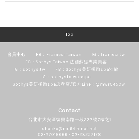
Top
會員中心
FB：Framesi Taiwan
IG：framesi.tw
FB：Sothys Taiwan 法國蘇緹專業美容
IG：sothys.tw
FB：Sothys美妍極緻spa沙龍
IG：sothystaiwanspa
Sothys美妍極緻spa忠孝店/官方Line：@mwr0450w
Contact
台北市大安區復興南路一段237號7樓之1
shelike@ms64.hinet.net
02-27018686 ‧ 02-23257178