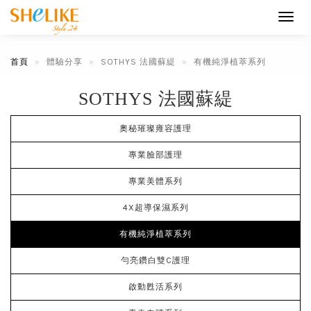
Toggl
navig
首頁
體驗分享
SOTHYS 法國蘇緹
有機純淨植萃系列
SOTHYS 法國蘇緹
奧秘璀璨雍容護理
專業臉部護理
專業美體系列
4X超導保濕系列
有機純淨植萃系列
勻亮鑽白雙C護理
啟動甦活系列