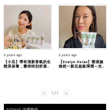
3 years ago
2 years ago
【小瓜】帶有清新香氣的生
【Evelyn Hsiao】整張臉
態系保養，覺得特別舒適、
煥然一新且超級彈潤～光澤
清爽，感受保水度的同時提
健康的觸感無可取代！
升肌膚光澤感，大大減緩了
我皮膚容易出現乾燥、暗
沈、粗糙等現象...
«
1 / 1
»
SOTHYS 法國蘇緹