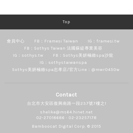
Top
會員中心
FB：Framesi Taiwan
IG：framesi.tw
FB：Sothys Taiwan 法國蘇緹專業美容
IG：sothys.tw
FB：Sothys美妍極緻spa沙龍
IG：sothystaiwanspa
Sothys美妍極緻spa忠孝店/官方Line：@mwr0450w
Contact
台北市大安區復興南路一段237號7樓之1
shelike@ms64.hinet.net
02-27018686 ‧ 02-23257178
Bamboocat Digital Corp.
© 2015