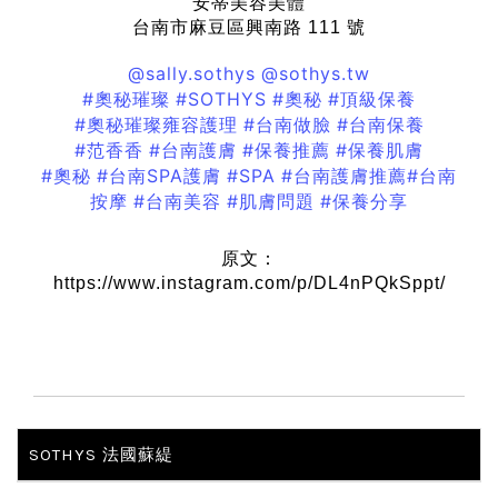
安蒂美容美體
台南市麻豆區興南路 111 號
@sally.sothys
@sothys.tw
#奧秘璀璨
#SOTHYS
#奧秘
#頂級保養
#奧秘璀璨雍容護理
#台南做臉
#台南保養
#范香香
#台南護膚
#保養推薦
#保養肌膚
#奧秘
#台南SPA護膚
#SPA
#台南護膚推薦
#台南
按摩
#台南美容
#肌膚問題
#保養分享
原文：
https://www.instagram.com/p/DL4nPQkSppt/
SOTHYS 法國蘇緹