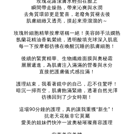
玫瑰花露潔膚水輕拍在臉上
瞬間帶走燥熱，帶來沁爽與水潤
去角質環節更是驚喜，老廢角質褪去後
肌膚細緻又透亮，摸起來滑溜溜的～
玫瑰幹細胞精華按摩堪稱一絕！美容師手法嫻熟
氬蘭花精油香氣縈繞，透明酸填充球深入肌底
每一下按摩都彷彿在喚醒沉睡的肌膚細胞！
後續的緊實精華、生物纖維面膜與奧秘霜
層層遞進，為肌膚注入滿滿的營養與水分
直接把護膚儀式感拉滿！
護理結束，我看著鏡中的自己，忍不住驚呼！
暗沉一掃而空，肌膚飽滿緊緻，透著自然光澤
彷彿回到了少女時期！
這場90分鐘的護理，真的讓我重獲“新生”！
抗老天花板非它莫屬
愛美的姐妹們快沖一波奧秘璀璨雍容護理