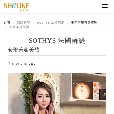
Toggl
navig
首頁
體驗分享
SOTHYS 法國蘇緹
奧秘璀璨雍容護理
安蒂美容美體
SOTHYS 法國蘇緹
安蒂美容美體
11 months ago