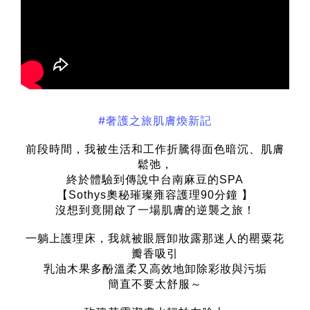
#奢護之旅肌膚煥新記
前段時間，我被生活和工作折騰得面色暗沉、肌膚
鬆弛，
終於體驗到傳說中台南麻豆的SPA
【Sothys奧秘璀璨雍容護理90分鐘 】
沒想到竟開啟了一場肌膚的逆襲之旅！
一躺上護理床，我就被眼唇卸妝露那迷人的罌粟花
瓣香吸引
乳油木果多酚溫柔又高效地卸除彩妝與污垢
簡直不要太舒服～