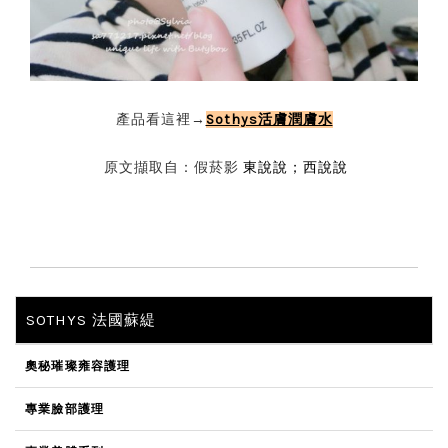
產品看這裡→
Sothys活膚潤膚水
原文擷取自：假菸影
東說說；西說說
SOTHYS 法國蘇緹
奧秘璀璨雍容護理
專業臉部護理