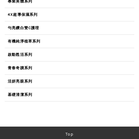
專業美體系列
4X超導保濕系列
勻亮鑽白雙C護理
有機純淨植萃系列
啟動甦活系列
青春奇蹟系列
活妍亮眼系列
基礎清潔系列
Top