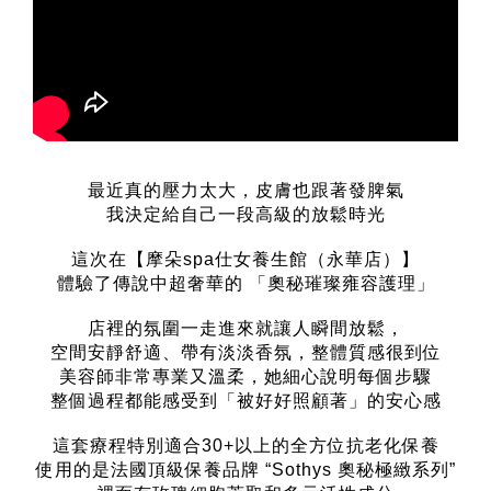
最近真的壓力太大，皮膚也跟著發脾氣
我決定給自己一段高級的放鬆時光
這次在【摩朵spa仕女養生館（永華店）】
體驗了傳說中超奢華的 「奧秘璀璨雍容護理」
店裡的氛圍一走進來就讓人瞬間放鬆，
空間安靜舒適、帶有淡淡香氛，整體質感很到位
美容師非常專業又溫柔，她細心說明每個步驟
整個過程都能感受到「被好好照顧著」的安心感
這套療程特別適合30+以上的全方位抗老化保養
使用的是法國頂級保養品牌 “Sothys 奧秘極緻系列”