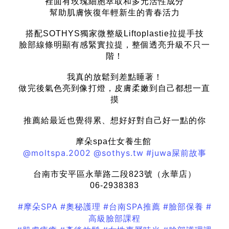
裡面有玫瑰細胞萃取和多元活性成分
幫助肌膚恢復年輕新生的青春活力
搭配SOTHYS獨家微整級Liftoplastie拉提手技
臉部線條明顯有感緊實拉提，整個透亮升級不只一
階！
我真的放鬆到差點睡著！
做完後氣色亮到像打燈，皮膚柔嫩到自己都想一直
摸
推薦給最近也覺得累、想好好對自己好一點的你
摩朵spa仕女養生館
@moltspa.2002
@sothys.tw
#juwa屎前故事
台南市安平區永華路二段823號（永華店）
06-2938383
#摩朵SPA
#奧秘護理
#台南SPA推薦
#臉部保養
#
高級臉部課程