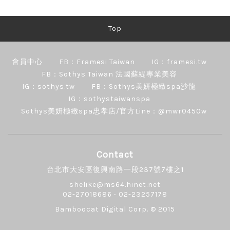
Top
會員中心
FB：Framesi Taiwan
IG：framesi.tw
FB：Sothys Taiwan 法國蘇緹專業美容
IG：sothys.tw
FB：Sothys美妍極緻spa沙龍
IG：sothystaiwanspa
Sothys美妍極緻spa忠孝店/官方Line：@mwr0450w
Contact
台北市大安區復興南路一段237號7樓之1
shelike@ms64.hinet.net
02-27018686 ‧ 02-23257178
Bamboocat Digital Corp.
© 2015