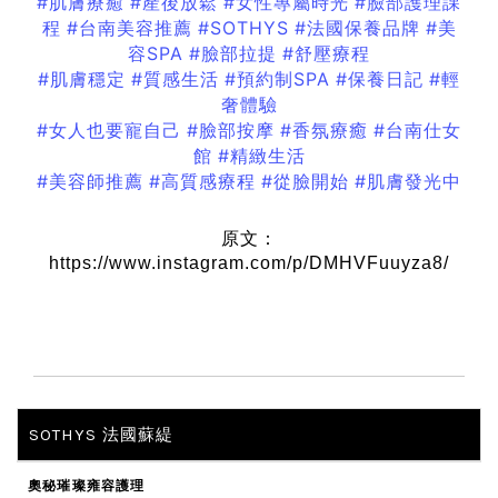
#肌膚療癒
#產後放鬆
#女性專屬時光
#臉部護理課
程
#台南美容推薦
#SOTHYS
#法國保養品牌
#美
容SPA
#臉部拉提
#舒壓療程
#肌膚穩定
#質感生活
#預約制SPA
#保養日記
#輕
奢體驗
#女人也要寵自己
#臉部按摩
#香氛療癒
#台南仕女
館
#精緻生活
#美容師推薦
#高質感療程
#從臉開始
#肌膚發光中
原文：
https://www.instagram.com/p/DMHVFuuyza8/
SOTHYS 法國蘇緹
奧秘璀璨雍容護理