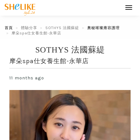
Toggl
navig
首頁
體驗分享
SOTHYS 法國蘇緹
奧秘璀璨雍容護理
摩朵spa仕女養生館-永華店
SOTHYS 法國蘇緹
摩朵spa仕女養生館-永華店
11 months ago