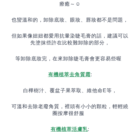
療癒～
☺️
也蠻溫和的，卸除底妝、眼妝、唇妝都不是問題，
但如果像妞妞都愛用抗暈染睫毛膏的話，建議可以
先塗抹些許在比較難卸除的部分，
等卸除底妝完，在來卸除睫毛膏會更容易些喔
有機植萃去角質霜
:
白樺樹汁、覆盆子果萃取、維他命
E
等，
可溫和去除老廢角質，裡頭有小小的顆粒，輕輕繞
圈按摩很舒服
有機植萃活膚乳
: