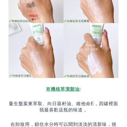
有機植萃潔顏油
:
蔓生盤葉東萃取、向日葵籽油、維他命
E
，
四罐裡面
我最喜歡這瓶的味道，
在卸妝用，鎖住水分時可以聞到淡淡的清新味，很