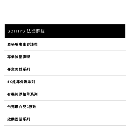
SOTHYS 法國蘇緹
奧秘璀璨雍容護理
專業臉部護理
專業美體系列
4X超導保濕系列
有機純淨植萃系列
勻亮鑽白雙C護理
啟動甦活系列