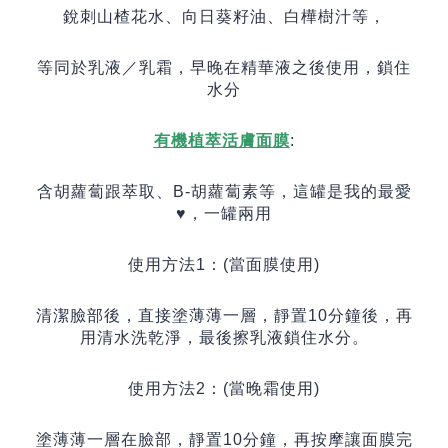
銳刺山楂花水、向日葵籽油、白樺樹汁等，
等同於乳液／乳霜，早晚在精華液之後使用，鎖住
水分
有機植萃活膚面膜
:
含胡蘿蔔跟萃取、
B-
胡蘿蔔素等，這罐是我的最愛
♥️
，一罐兩用
使用方法
1️
：
(
當面膜使用
)
清潔臉部後，直接塗薄薄一層，靜置
10
分鐘後，再
用清水洗乾淨，最後擦乳液鎖住水分。
使用方法
2️
：
(
當晚霜使用
)
塗薄薄一層在臉部，靜置
10
分鐘，再按摩讓面膜完