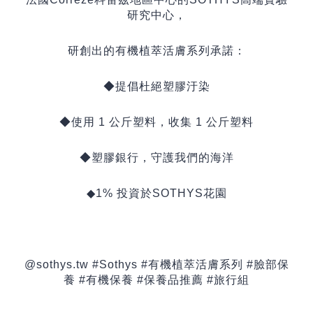
研究中心，
研創出的有機植萃活膚系列承諾：
◆提倡杜絕塑膠汙染
◆使用
1
公斤塑料，收集
1
公斤塑料
◆塑膠銀行，守護我們的海洋
◆1%
投資於
SOTHYS
花園
@sothys.tw #Sothys #
有機植萃活膚系列
#
臉部保
養
#
有機保養
#
保養品推薦
#
旅行組