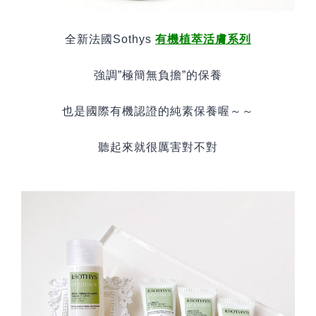
全新法國
Sothys
有機植萃活膚系列
強調
”
極簡無負擔
”
的保養
也是國際有機認證的純素保養喔～～
聽起來就很厲害對不對