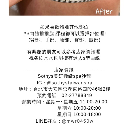
如果喜歡體雕其他部位
#S勻體推推脂
課程都可以選擇部位喔!
(背部、手部、腰部、臀部、腿部)
有興趣的朋友可以參考店家資訊喔!
祝各位水水也能擁有迷人s型曲線
┄┄┄┄┄┄ 店家資訊 ┄┄┄┄┄┄
Sothys美妍極緻spa沙龍
@sothystaiwanspa
IG：
地址：台北市大安區忠孝東路四段46號2樓
預約電話：02-27788849
營業時間：星期一~星期五 11:00-20:00
星期六 10:00-20:00
星期日 10:00-18:00
@mwr0450w
LINE好友：