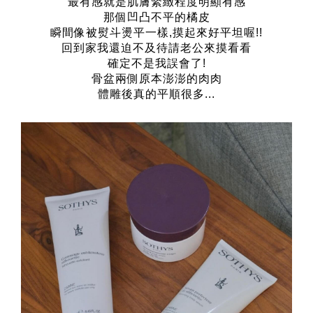
最有感就是肌膚緊緻程度明顯有感
那個凹凸不平的橘皮
瞬間像被熨斗燙平一樣,摸起來好平坦喔!!
回到家我還迫不及待請老公來摸看看
確定不是我誤會了!
骨盆兩側原本澎澎的肉肉
體雕後真的平順很多...