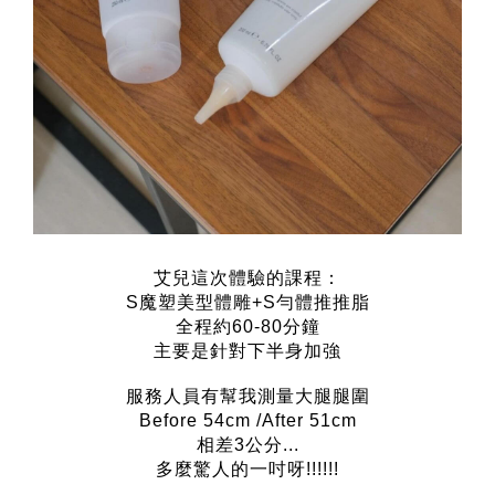
艾兒這次體驗的課程：
S魔塑美型體雕+S勻體推推脂
全程約60-80分鐘
主要是針對下半身加強
服務人員有幫我測量大腿腿圍
Before 54cm /After 51cm
相差3公分...
多麼驚人的一吋呀!!!!!!