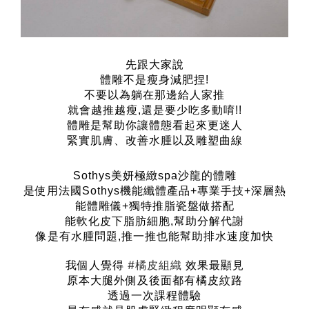
先跟大家說
體雕不是瘦身減肥捏!
不要以為躺在那邊給人家推
就會越推越瘦,還是要少吃多動唷!!
體雕是幫助你讓體態看起來更迷人
緊實肌膚、改善水腫以及雕塑曲線
Sothys美妍極緻spa沙龍的體雕
是使用法國Sothys機能纖體產品+專業手技+深層熱
能體雕儀+獨特推脂瓷盤做搭配
能軟化皮下脂肪細胞,幫助分解代謝
像是有水腫問題,推一推也能幫助排水速度加快
#橘皮組織
我個人覺得
效果最顯見
原本大腿外側及後面都有橘皮紋路
透過一次課程體驗