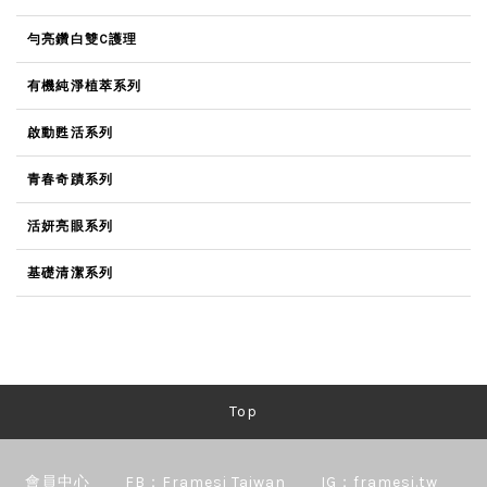
勻亮鑽白雙C護理
有機純淨植萃系列
啟動甦活系列
青春奇蹟系列
活妍亮眼系列
基礎清潔系列
Top
會員中心
FB：Framesi Taiwan
IG：framesi.tw