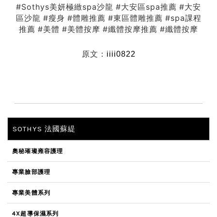
#Sothys美妍極緻spa沙龍
#大安區spa推薦
#大安
區沙龍
#瘦身
#體雕推薦
#東區體雕推薦
#spa課程
推薦
#美體
#美體按摩
#纖體按摩推薦
#纖體按摩
原文：
iiii0822
SOTHYS 法國蘇緹
奧秘璀璨雍容護理
專業臉部護理
專業美體系列
4X超導保濕系列