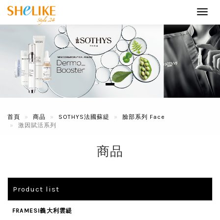
Toggl
navig
首頁
商品
SOTHYS法國蘇緹
臉部系列 Face
激因賦活系列
商品
Product list
FRAMESI義大利雲緹