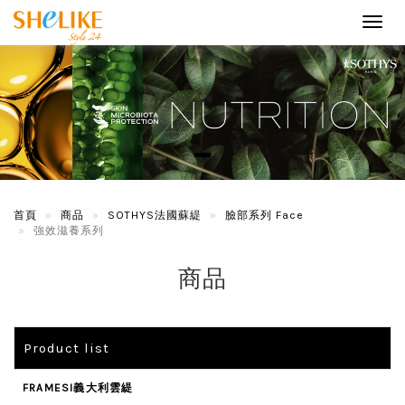
Toggl
navig
首頁
商品
SOTHYS法國蘇緹
臉部系列 Face
強效滋養系列
商品
Product list
FRAMESI義大利雲緹