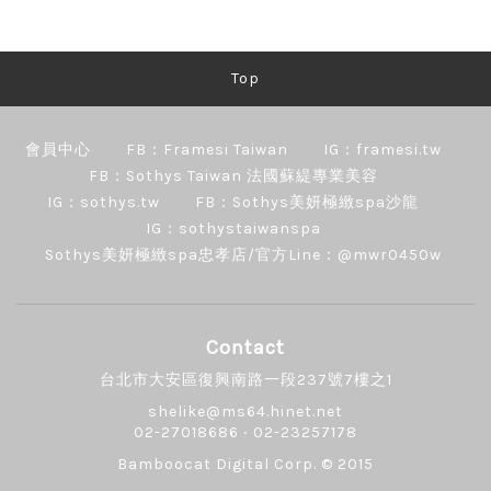
Top
會員中心
FB：Framesi Taiwan
IG：framesi.tw
FB：Sothys Taiwan 法國蘇緹專業美容
IG：sothys.tw
FB：Sothys美妍極緻spa沙龍
IG：sothystaiwanspa
Sothys美妍極緻spa忠孝店/官方Line：@mwr0450w
Contact
台北市大安區復興南路一段237號7樓之1
shelike@ms64.hinet.net
02-27018686 ‧ 02-23257178
Bamboocat Digital Corp.
© 2015