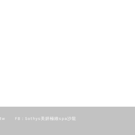
tw
FB：Sothys美妍極緻spa沙龍