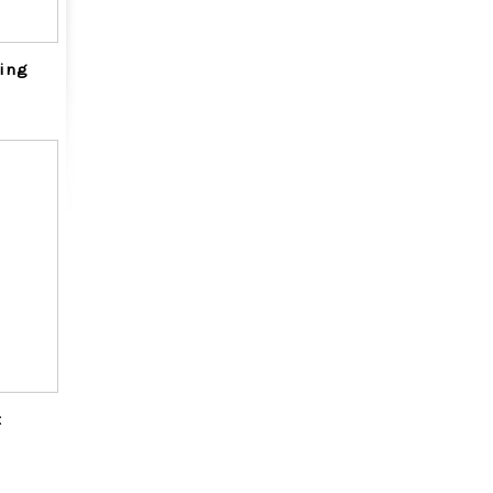
ing
t