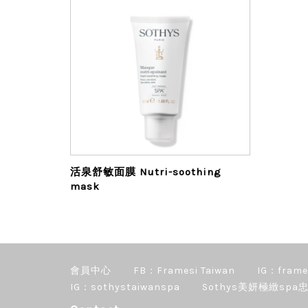
活泉舒敏面膜 Nutri-soothing
mask
會員中心
FB：Framesi Taiwan
IG：frame
IG：sothystaiwanspa
Sothys美妍極緻spa忠