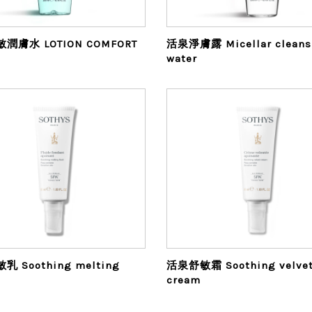
潤膚水 LOTION COMFORT
活泉淨膚露 Micellar cleans
water
 Soothing melting
活泉舒敏霜 Soothing velve
cream