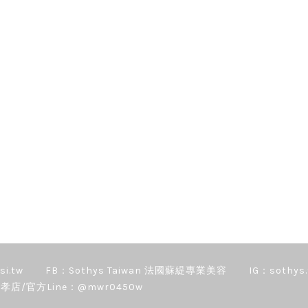
si.tw
FB：Sothys Taiwan 法國蘇緹專業美容
IG：sothys.
孝店/官方Line：@mwr0450w