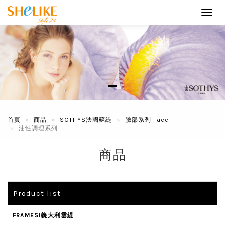
Toggl
navig
首頁
商品
SOTHYS法國蘇緹
臉部系列 Face
油性調理系列
商品
Product list
FRAMESI義大利雲緹