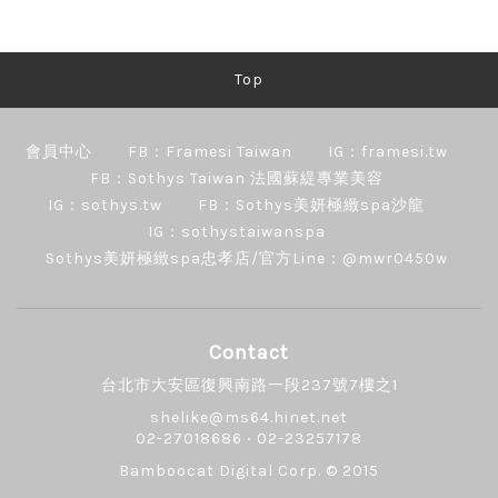
Top
會員中心
FB：Framesi Taiwan
IG：framesi.tw
FB：Sothys Taiwan 法國蘇緹專業美容
IG：sothys.tw
FB：Sothys美妍極緻spa沙龍
IG：sothystaiwanspa
Sothys美妍極緻spa忠孝店/官方Line：@mwr0450w
Contact
台北市大安區復興南路一段237號7樓之1
shelike@ms64.hinet.net
02-27018686 ‧ 02-23257178
Bamboocat Digital Corp.
© 2015