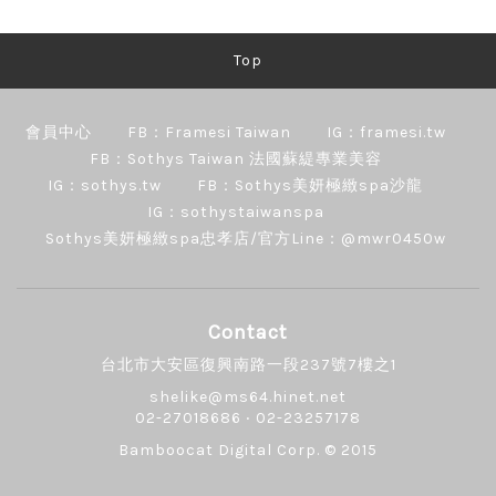
Top
會員中心
FB：Framesi Taiwan
IG：framesi.tw
FB：Sothys Taiwan 法國蘇緹專業美容
IG：sothys.tw
FB：Sothys美妍極緻spa沙龍
IG：sothystaiwanspa
Sothys美妍極緻spa忠孝店/官方Line：@mwr0450w
Contact
台北市大安區復興南路一段237號7樓之1
shelike@ms64.hinet.net
02-27018686 ‧ 02-23257178
Bamboocat Digital Corp.
© 2015