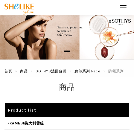
Toggl
navig
首頁
商品
SOTHYS法國蘇緹
臉部系列 Face
防曬系列
商品
Product list
FRAMESI義大利雲緹