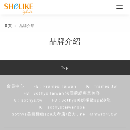
Toggl
navig
首頁
品牌介紹
品牌介紹
Top
會員中心
FB：Framesi Taiwan
IG：framesi.tw
FB：Sothys Taiwan 法國蘇緹專業美容
IG：sothys.tw
FB：Sothys美妍極緻spa沙龍
IG：sothystaiwanspa
Sothys美妍極緻spa忠孝店/官方Line：@mwr0450w