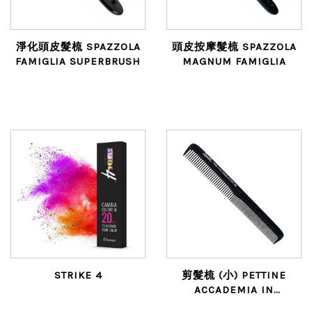
淨化頭皮髮梳 SPAZZOLA
頭皮按摩髮梳 SPAZZOLA
FAMIGLIA SUPERBRUSH
MAGNUM FAMIGLIA
STRIKE 4
剪髮梳 (小) PETTINE
ACCADEMIA IN
CARBONIO