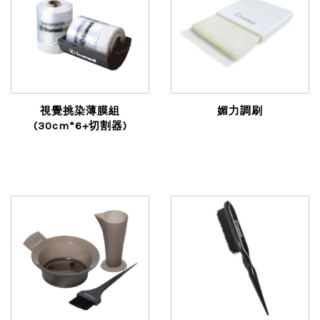
視覺挑染薄膜組
媚力調刷
(30cm*6+切割器)