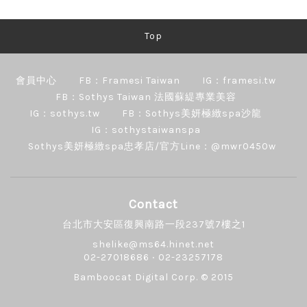
Top
會員中心
FB：Framesi Taiwan
IG：framesi.tw
FB：Sothys Taiwan 法國蘇緹專業美容
IG：sothys.tw
FB：Sothys美妍極緻spa沙龍
IG：sothystaiwanspa
Sothys美妍極緻spa忠孝店/官方Line：@mwr0450w
Contact
台北市大安區復興南路一段237號7樓之1
shelike@ms64.hinet.net
02-27018686 ‧ 02-23257178
Bamboocat Digital Corp.
© 2015