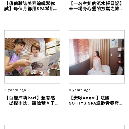
【儂儂雜誌美容編輯幫你
【一名空姐的流水帳日記】
試】每個月都用SPA幫肌膚
來一場身心靈的放鬆之旅寵
好好打氣一下，自體發光的
愛自己五星級享受
肌膚再也不是夢！
8 years ago
8 years ago
【百變沛莉Peri】超有感
【安啾Angel】法國
「提捏手技」讓臉變Ｖ了～
SOTHYS SPA逆齡青春奇蹟
明星級法國SOTHYS－βP3
護理~超神按摩術讓臉部輪
青春奇蹟套組 SPA體驗
廓立即明顯