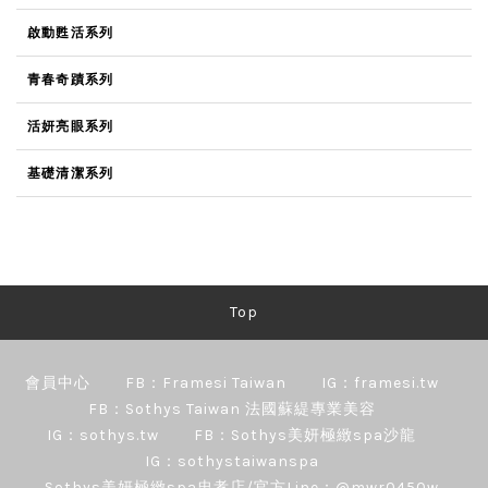
啟動甦活系列
青春奇蹟系列
活妍亮眼系列
基礎清潔系列
Top
會員中心
FB：Framesi Taiwan
IG：framesi.tw
FB：Sothys Taiwan 法國蘇緹專業美容
IG：sothys.tw
FB：Sothys美妍極緻spa沙龍
IG：sothystaiwanspa
Sothys美妍極緻spa忠孝店/官方Line：@mwr0450w