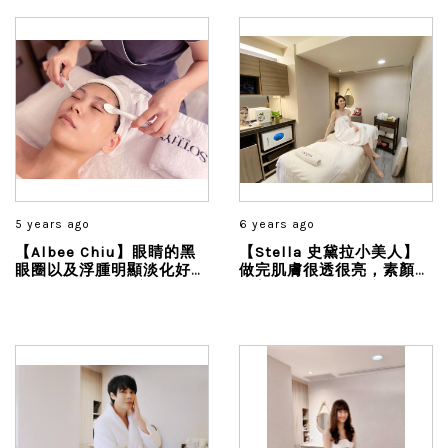
多...
5 years ago
6 years ago
【Albee Chiu】眼睛的黑
【Stella 史黛拉小美人】
眼圈以及浮腫明顯淡化好
做完肌膚很透很亮，素顏就
多!!雙眼都變得明亮、眼角
超美。我甚至就這樣頂著做
也有拉提緊緻的感覺...
完臉的素顏跟姐妹去喝下午
茶，肌膚美到發光根本捨不
得上妝啊～