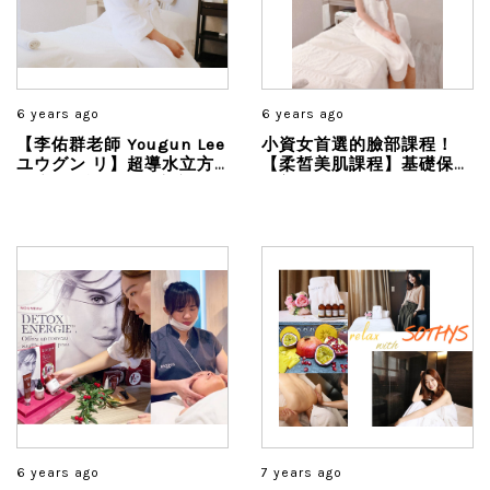
6 years ago
6 years ago
【李佑群老師 Yougun Lee
小資女首選的臉部課程！
ユウグン リ】超導水立方
【柔皙美肌課程】基礎保濕
深度保濕護理，做完之後雙
改善了我的脫皮問題
頰都是滿滿豐盈的水潤感，
肌膚的泛紅不但消失了，也
立刻變得平滑明亮又充滿水
感...
6 years ago
7 years ago