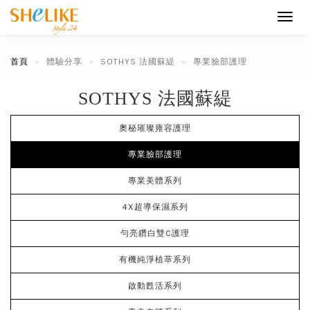
Toggl
navig
首頁
體驗分享
SOTHYS 法國蘇緹
專業臉部護理
SOTHYS 法國蘇緹
奧秘璀璨雍容護理
專業臉部護理
專業美體系列
4X超導保濕系列
勻亮鑽白雙C護理
有機純淨植萃系列
啟動甦活系列