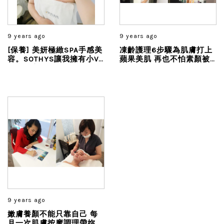
9 years ago
9 years ago
[保養] 美妍極緻SPA手感美
凍齡護理6步驟為肌膚打上
容。SOTHYS讓我擁有小V
蘋果美肌 再也不怕素顏被
臉和明亮眼萌
看光每個月就用一次保養
Spa來犒賞自己一下吧
9 years ago
嫩膚養顏不能只靠自己 每
月一次肌膚按摩調理帶妳邁