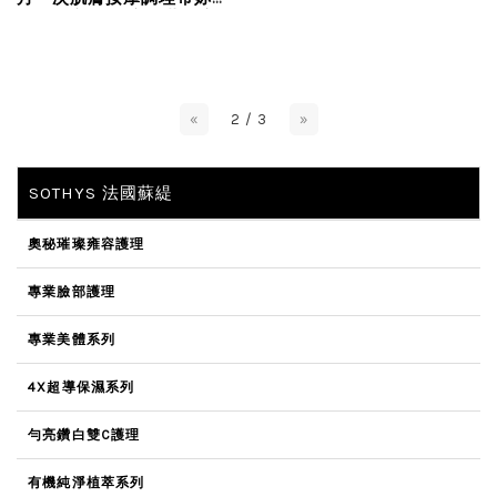
向凍齡之路 真心推薦大家
去護膚，舒服到想哭～
«
2 / 3
»
SOTHYS 法國蘇緹
奧秘璀璨雍容護理
專業臉部護理
專業美體系列
4X超導保濕系列
勻亮鑽白雙C護理
有機純淨植萃系列