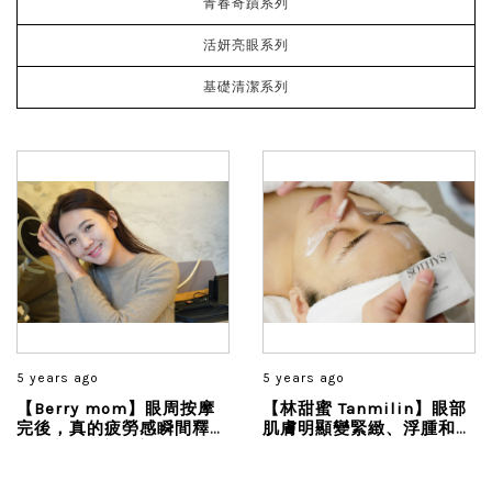
青春奇蹟系列
活妍亮眼系列
基礎清潔系列
5 years ago
5 years ago
【Berry mom】眼周按摩
【林甜蜜 Tanmilin】眼部
完後，真的疲勞感瞬間釋
肌膚明顯變緊緻、浮腫和黑
放...讓我為之一亮，尤其眼
眼圈都淡化許多，老公說，
壓瞬間離我而去，保養後的
我看人更炯炯有神，整體氣
清晰度也比課程前要好上許
色也變得更水潤了!!...