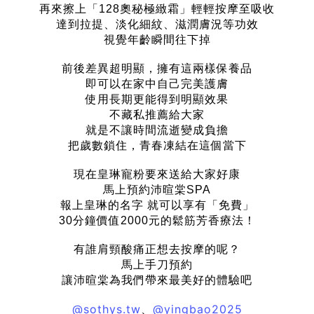
再來擦上「128奧秘極緻霜」
輕輕按摩至吸收
達到拉提、淡化細紋、滋潤膚況等功效
視覺年齡瞬間往下掉
前後差異超明顯
，
擁有這兩樣保養品
即可以在家中自己完美護膚
使用長期更能得到明顯效果
不藏私推薦給大家
就是不讓時間流逝變成負擔
把歲數鎖住，青春凍結在這個當下
現在皇琳寵粉要來送給大家好康
馬上預約沛暄棠SPA
報上皇琳的名字 就可以享有「免費」
30分鐘價值2000元的鬆筋芳香療法！
有誰肩頸酸痛正想去按摩的呢？
馬上手刀預約
讓沛暄棠為我們帶來最美好的體驗吧
@sothys.tw
@yingbao2025
、