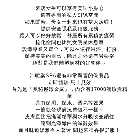
來店女生可以享有美味小點心
還有專屬的私人SPA空間
如果閨蜜、母女一起來也有雙人房喔！
提供安全隱私及頂級服務
讓人可以好好放鬆、舒緩所有累積的疲勞！
梳化空間也比照女明星休息室
設備專業又齊全，可以在這裡淋浴、打扮
保持美美的自己
，
除此之外還有岩盤浴
絕對是我們雕塑身材的好夥伴～
沛暄棠SPA還有非常厲害的保養品
立即體驗 馬上見效
首先是「奧秘極緻金露」
，
內含有17000滴珍貴精
華
具有保濕、保水、透亮等效果
一擦就發現膚況整個不一樣～
皮膚直接把滿滿精華與水分吸收並鎖住
達到光澤嫩白的減齡效果
而且味道淡雅令人著迷 聞起來很香很舒服！