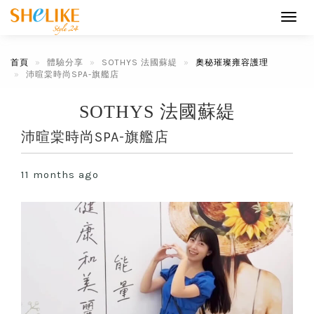
Toggl
navig
首頁
體驗分享
SOTHYS 法國蘇緹
奧秘璀璨雍容護理
沛暄棠時尚SPA-旗艦店
SOTHYS 法國蘇緹
沛暄棠時尚SPA-旗艦店
11 months ago