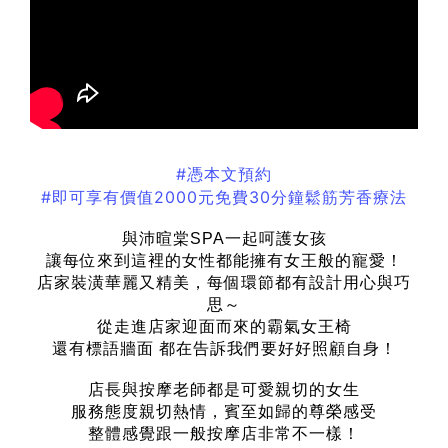
#憑本文預約
#即可享有價值2000元免費30分鐘鬆筋芳香療法
與沛暄棠SPA一起呵護女孩
讓每位來到這裡的女性都能擁有女王般的寵愛！
店家裝潢華麗又精美
，
每個環節都有設計用心與巧
思～
從走進店家迎面而來的霸氣女王椅
還有標語牆面 都在告訴我們要好好照顧自身！
店長與按摩老師都是可愛親切的女生
服務態度親切熱情
，
賓至如歸的尊榮感受
整體感覺跟一般按摩店非常不一樣！