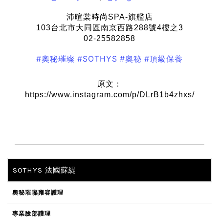
沛暄棠時尚SPA-旗艦店
103台北市大同區南京西路288號4樓之3
02-25582858
#奧秘璀璨
#SOTHYS
#奧秘
#頂級保養
原文：
https://www.instagram.com/p/DLrB1b4zhxs/
SOTHYS 法國蘇緹
奧秘璀璨雍容護理
專業臉部護理