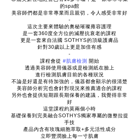
的spa館
美容師們都是非常專業而且親切，令人感受非常好
-
這次主要來體驗的奧秘璀璨雍容護理
是一套360度全方位的減壓抗衰老的課程
更是一套來自法國 SOTHYS的頂級護膚品
針對30歲以上更是加倍有感
-
#肌膚檢測
課程會從
開始
透過美容師使用儀器或是檢測紙在臉上
進行檢測肌膚目前的各種狀況
不論是好還是有待加強的，儀器都會顯示的很清楚
美容師分析完也會針對現況來推薦適合的課程
另外也會提供短期跟長期保養的建議，我覺得非常
好
這堂課程約莫兩個小時
基礎保養到完美融合SOTHYS獨家專屬的微整拉提
手技
產品內含有玫瑰細胞萃取+多元活性成分
立即豐潤臉上每一寸肌膚