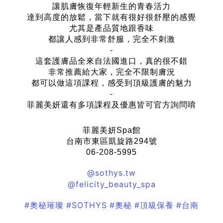
讓肌膚恢復年輕新生的青春活力
達到高度的放鬆，當下就有很好很舒壓的感覺
尤其是產品質地跟香味
都讓人感到非常舒服，完全不刺激
-
這套護膚品全來自法國進口，真的很不錯
非常推薦給大家，完全不限制膚況
都可以做這項課程，感受到頂級護膚的魅力
-
菲麗美妍還有多項課程及優惠皆可官方詢問唷
菲麗美妍Spa館
台南市東區凱旋路294號
06-208-5995
@sothys.tw
@felicity_beauty_spa
#奧秘璀璨
#SOTHYS
#奧秘
#頂級保養
#台南