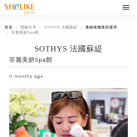
Toggl
navig
首頁
體驗分享
SOTHYS 法國蘇緹
奧秘璀璨雍容護理
菲麗美妍Spa館
SOTHYS 法國蘇緹
菲麗美妍Spa館
11 months ago