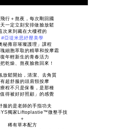
國飛行＋熬夜，每次剛回國
隔天一定立刻安排做臉放鬆
這次來到藏在大樓裡的
#亞堤米思紓壓美學
奧秘雍容璀璨護理」課程
玫瑰細胞萃取的精華和按摩霜
恢復年輕新生的青春活力
接把乾燥、熬夜臉救回來！
氛放鬆開始，清潔、去角質
還有超舒服的頭肩頸按摩
個療程不只是保養，是那種
我值得被好好照顧」的感覺
舒服的是老師的手指功夫
YS獨家Liftoplastie™微整手技
＋
稀有草本配方