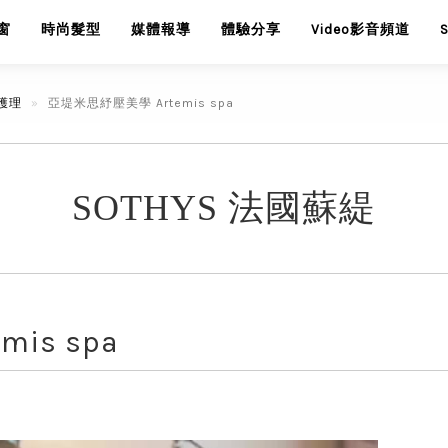
窗
時尚髮型
媒體報導
體驗分享
Video影音頻道
護理
亞堤米思紓壓美學 Artemis spa
SOTHYS 法國蘇緹
is spa