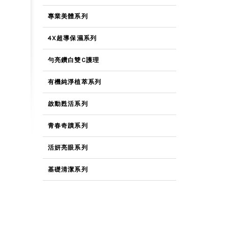
專業美體系列
4X超導保濕系列
勻亮鑽白雙C護理
有機純淨植萃系列
啟動甦活系列
青春奇蹟系列
活妍亮眼系列
基礎清潔系列