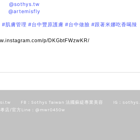
@sothys.tw
@artemisfly
養
#肌膚管理
#台中豐原護膚
#台中做臉
#跟著米娜吃香喝辣
w.instagram.com/p/DKGbtFWzwKR/
si.tw
FB：Sothys Taiwan 法國蘇緹專業美容
IG：sothys.
孝店/官方Line：@mwr0450w