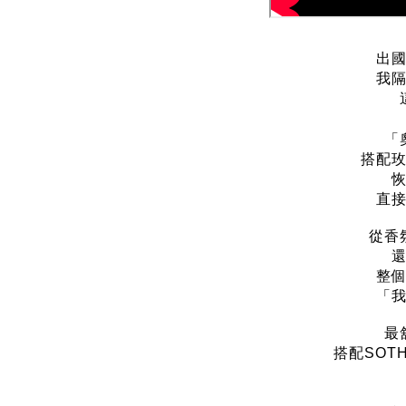
出
我
「
搭配
直
從香
整
「
最
搭配SOTH