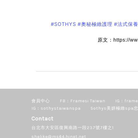
#SOTHYS
#奧秘極緻護理
#法式保
原文：https://ww
會員中心
FB：Framesi Taiwan
IG：frame
IG：sothystaiwanspa
Sothys美妍極緻spa忠
Contact
台北市大安區復興南路一段237號7樓之1
shelike@ms64.hinet.net