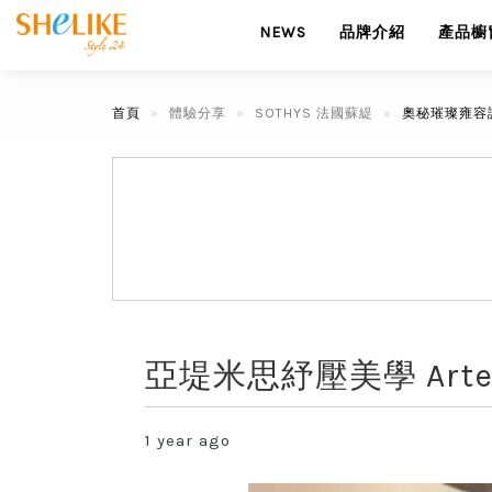
NEWS
品牌介紹
產品櫥
首頁
體驗分享
SOTHYS 法國蘇緹
奧秘璀璨雍容
亞堤米思紓壓美學 Artem
1 year ago