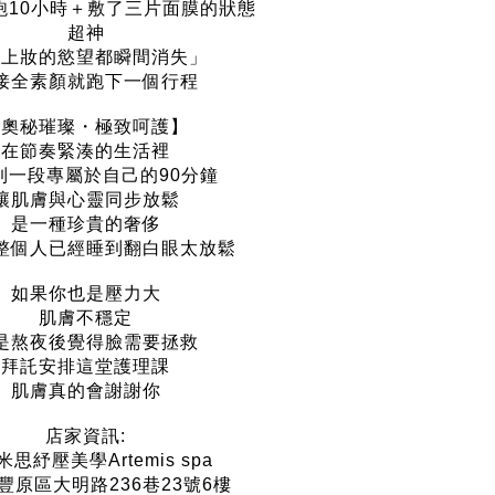
飽10小時＋敷了三片面膜的狀態
超神
我上妝的慾望都瞬間消失」
接全素顏就跑下一個行程
【奧秘璀璨・極致呵護】
在節奏緊湊的生活裡
到一段專屬於自己的90分鐘
讓肌膚與心靈同步放鬆
是一種珍貴的奢侈
整個人已經睡到翻白眼太放鬆
如果你也是壓力大
肌膚不穩定
是熬夜後覺得臉需要拯救
拜託安排這堂護理課
肌膚真的會謝謝你
店家資訊:
思紓壓美學Artemis spa
豐原區大明路236巷23號6樓