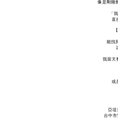
像是剛睡
「
直
能找
我當天
或
亞堤米
台中市