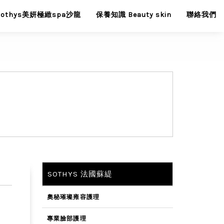
Sothys美妍極緻spa沙龍
保養知識 Beauty skin
聯絡我們
SOTHYS 法國蘇緹
奧秘璀璨雍容護理
專業臉部護理