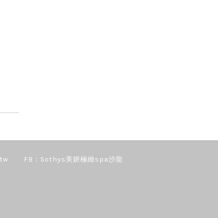
tw
FB：Sothys美妍極緻spa沙龍