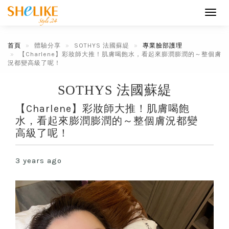
Toggl
navig
首頁
體驗分享
SOTHYS 法國蘇緹
專業臉部護理
【Charlene】彩妝師大推！肌膚喝飽水，看起來膨潤膨潤的～整個膚
況都變高級了呢！
SOTHYS 法國蘇緹
【Charlene】彩妝師大推！肌膚喝飽
水，看起來膨潤膨潤的～整個膚況都變
高級了呢！
3 years ago