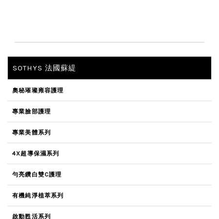
SOTHYS 法國蘇緹
奧秘璀璨雍容護理
專業臉部護理
專業美體系列
4X超導保濕系列
勻亮鑽白雙C護理
有機純淨植萃系列
啟動甦活系列