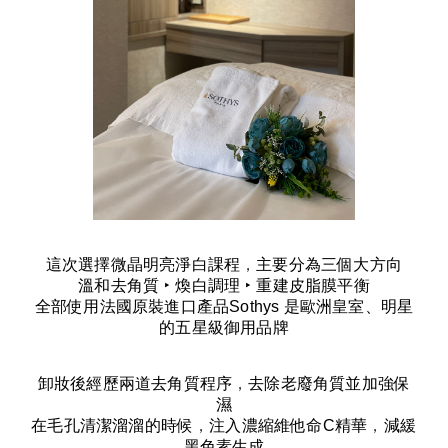
這次選擇微晶明亮淨白課程
，
主要分為三個大方向
溫和去角質
‣
煥白調理
‣
重建皮脂膜平衡
全部使用法國原裝進口產品
Sothys
是歐洲皇室、明星
的五星級御用品牌
卸妝後經歷兩道去角質程序
，
去除老廢角質並加強保
濕
在毛孔清潔溜溜的時候
，
注入濃縮維他命
C
精華
，
減緩
黑色素生成