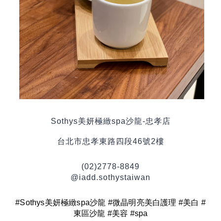
Sothys
美妍極緻
spa
沙龍
-
忠孝店
台北市忠孝東路四段
46
號
2
樓
(02)2778-8849
@iadd.sothystaiwan
#Sothys
美妍極緻
spa
沙龍
#
微晶明亮美白護理
#
美白
#
東區沙龍
#
美容
#spa