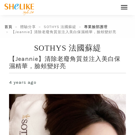
Toggl
navig
首頁
體驗分享
SOTHYS 法國蘇緹
專業臉部護理
【Jeannie】清除老廢角質並注入美白保濕精華，臉頰變好亮
SOTHYS 法國蘇緹
【Jeannie】清除老廢角質並注入美白保
濕精華，臉頰變好亮
4 years ago