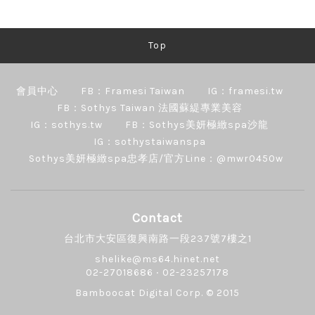
Top
會員中心
FB：Framesi Taiwan
IG：framesi.tw
FB：Sothys Taiwan 法國蘇緹專業美容
IG：sothys.tw
FB：Sothys美妍極緻spa沙龍
IG：sothystaiwanspa
Sothys美妍極緻spa忠孝店/官方Line：@mwr0450w
Contact
台北市大安區復興南路一段237號7樓之1
shelike@ms64.hinet.net
02-27018686 ‧ 02-23257178
Bamboocat Digital Corp.
© 2015