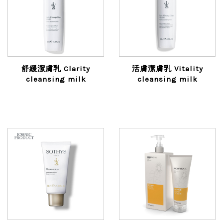
舒緩潔膚乳 Clarity
活膚潔膚乳 Vitality
cleansing milk
cleansing milk