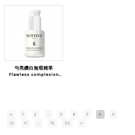
勻亮鑽白無瑕精萃
Flawless complexion
serum
«
1
2
...
5
6
7
8
9
10
11
...
19
20
»