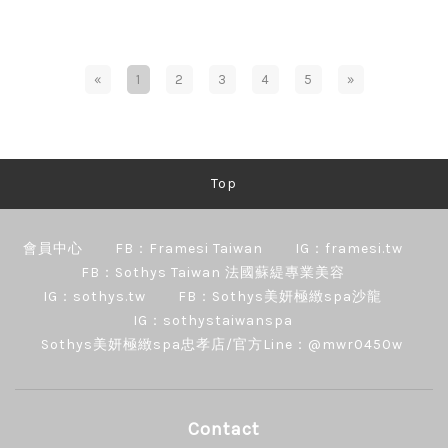
«
1
2
3
4
5
»
Top
會員中心
FB：Framesi Taiwan
IG：framesi.tw
FB：Sothys Taiwan 法國蘇緹專業美容
IG：sothys.tw
FB：Sothys美妍極緻spa沙龍
IG：sothystaiwanspa
Sothys美妍極緻spa忠孝店/官方Line：@mwr0450w
Contact