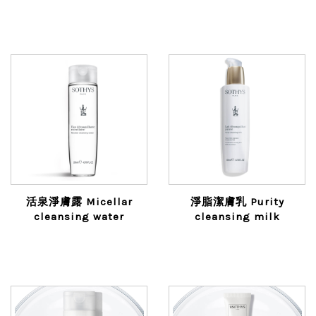
活泉淨膚露 Micellar
淨脂潔膚乳 Purity
cleansing water
cleansing milk