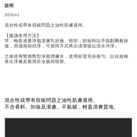
說明
200ml
混合性或帶有瑕疵問題之油性肌膚適用。
【建議使用方法】
早、晚取適量淨脂潔膚乳於臉、頸部，卸妝時以手指劃圈敷抹
後，用濕海綿拭淨，可相同方式再次清潔後以清水沖淨。
之後使用雙相劑型淨脂潤膚水，使用前需充份搖勻。以化妝棉
再次淨膚及敷用於全臉與頸部。
混合性或帶有瑕疵問題之油性肌膚適用
。
不含香料。
卸妝及潔膚。
不
黏膩
，
輕盈清爽質地。