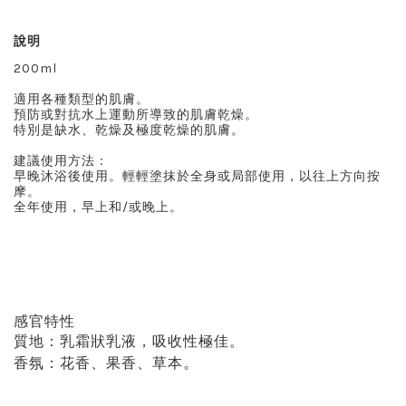
說明
200ml
適用各種類型的肌膚。
預防或對抗水上運動所導致的肌膚乾燥。
特別是缺水、乾燥及極度乾燥的肌膚。
建議使用方法：
早晚沐浴後使用。輕輕塗抹於全身或局部使用，以往上方向按
摩。
全年使用，早上和/或晚上。
感官特性
質地：乳霜狀乳液，吸收性極佳。
。
香氛：
花香、果香、草本