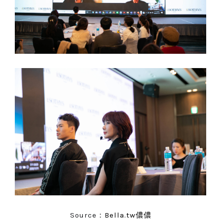
Source：
Bella.tw儂儂