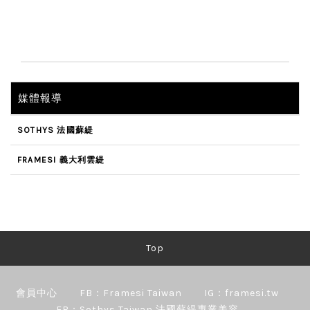
媒體報導
SOTHYS 法國蘇緹
FRAMESI 義大利雲緹
Top
會員中心
FB：Framesi Taiwan
IG：framesi.tw
FB：Sothys Taiwan 法國蘇緹專業美容