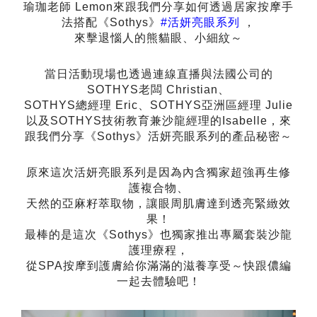
瑜珈老師
Lemon
來跟我們分享如何透過居家按摩手
法搭配《
Sothys
》
#
活妍亮眼系列
，
來擊退惱人的熊貓眼、小細紋～
當日活動現場也透過連線直播與法國公司的
SOTHYS
老闆
Christian
、
SOTHYS
總經理
Eric
、
SOTHYS
亞洲區經理
Julie
以及
SOTHYS
技術教育兼沙龍經理的
Isabelle
，來
跟我們分享《
Sothys
》活妍亮眼系列的產品秘密～
原來這次活妍亮眼系列是因為內含獨家超強再生修
護複合物、
天然的亞麻籽萃取物，讓眼周肌膚達到透亮緊緻效
果！
最棒的是這次《
Sothys
》也獨家推出專屬套裝沙龍
護理療程，
從
SPA
按摩到護膚給你滿滿的滋養享受～快跟儂編
一起去體驗吧！