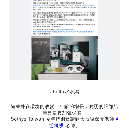
#bella
水水編
隨著外在環境的改變、年齡的增長，脆弱的眼部肌
膚更是要加強保養！
Sothys Taiwan
今年特別邀請到天后級保養老師
#
游絲棋
老師、