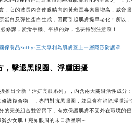
用3C科技產品也是造成眼周區域肌膚老化的主因之一！其
實，它的波長內會使眼睛內的黃斑區毒素量增高，威脅眼
原蛋白及彈性蛋白生成，因而引起肌膚提早老化！所以，
的必修課，愛滑手機、平板的妳，也要特別注意囉！
保養品Sothys三大專利為肌膚蓋上一層隱形防護罩
方，擊退黑眼圈、浮腫困擾
擾推出全新「活妍亮眼系列」，內含兩大關鍵活性成分
生修護複合物」，專門對抗黑眼圈，並且含有消除浮腫活
分的完美組合雙管齊下，有效保護肌膚不受外在環境的侵
凍齡少女肌！宛如眼周的末日救星啊～