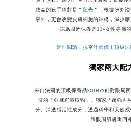
除了熬夜、壓力、空汙…等因素，長期使
致命的殺手絕對是＂
藍光
＂，根據研究證
康外，更會改變皮膚細胞的結構，減少膠
認為眼周保養是30+女性專屬
延伸閱讀：抗空汙必備！頂級法國
獨家兩大配
來自法國的頂級保養品
SOTHYS
針對眼周困
技的「亞麻籽萃取物」、獨家「超強再
分、清透感活性成分，透過科學和天然成
讓眼周肌膚重回