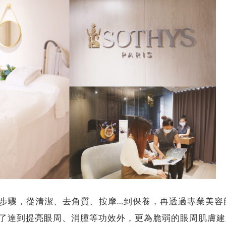
6步驟，從清潔、去角質、按摩…到保養，再透過專業美容
了達到提亮眼周、消腫等功效外，更為脆弱的眼周肌膚建