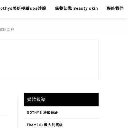
Sothys美妍極緻spa沙龍
保養知識 Beauty skin
聯絡我們
身電眼女神
媒體報導
SOTHYS 法國蘇緹
FRAMESI 義大利雲緹