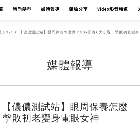
窗
時尚髮型
媒體報導
體驗分享
Video影音頻道
儂雜誌 2021.01 【儂儂測試站】眼周保養怎麼做？30+回春6大步驟，擊敗初老變
媒體報導
21.01 【儂儂測試站】眼周保養怎麼
驟，擊敗初老變身電眼女神