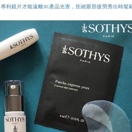
對專利鏡片才能遠離3C產品光害，拒絕眼部疲勞秀出時髦