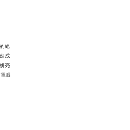
的絕
然成
活妍亮
T電眼