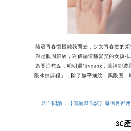
隨著青春慢慢離我而去，少女青春痘的煩
對是眼周細紋，對儂編這種愛笑的女孩根
為關注焦點，明明還很young，眼神卻透
眼冰鎮課程」，除了撫平細紋，黑眼圈、暗
延伸閱讀：【儂編幫你試】每個月都用
3C