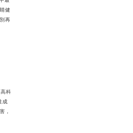
中最
睛健
別再
：高科
性成
害，