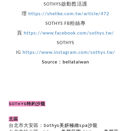
SOTHYS啟動甦活護
理
https://shelike.com.tw/article/472
SOTHYS FB粉絲專
頁
https://www.facebook.com/sothys.tw/
SOTHYS
IG
https://www.instagram.com/sothys.tw/
Source：
bellataiwan
SOTHYS特約沙龍
北區
台北市大安區：
Sothys美妍極緻spa沙龍