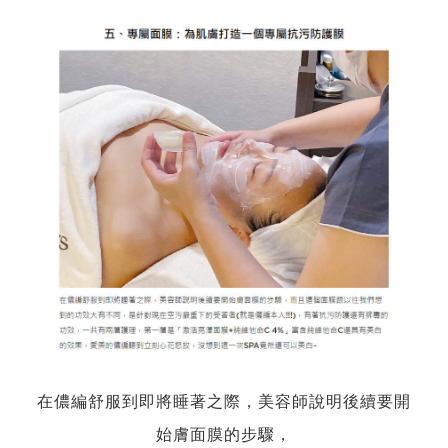
在儂編舒服到即將睡著之際，美容師說明後續要開
始膚面膜的步驟，