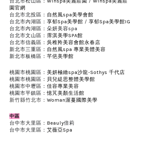
台北市松山區：
Winspa
美麗莊園
/
Winspa
美麗莊
園官網
台北市北投區：
自然風
spa
美學會館
台北市內湖區：
享郁Spa美學館
/
享郁Spa美學館IG
台北市內湖區：朵妍美容spa
台北市文山區：
霈淇美學
SPA
館
台北市信義區：
吳稚羚美容會館永春店
新北市三重區：
自然風spa 專業美體美容
新北市板橋區：
芊俋美學館
桃園市桃園區：
美妍極緻spa沙龍-Sothys 千代店
桃園市桃園區：
貝兒緹思整體美學館
桃園市中壢區：
佳容專業美容
桃園市平鎮區：
憶芃美顏生活館
新竹縣竹北市：
Woman渥蔓國際美學
中區
台中市大里區：
Beauly
倍莉
台中市大里區：
艾薇亞Spa