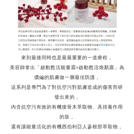
來到最後同時也是最最重要的一道療程，
美容師拿出「啟動甦活能量霜+啟動甦活煥顏露」為
儂編的肌膚做一層最佳防護，
這系列是專門為了對抗空污對肌膚造成的傷害而研
發出來的，
內含抗空污有效的有機接骨木萃取物、具排毒作用
的肽，
還有讓能量活化的有機西伯利亞人蔘根部萃取物，