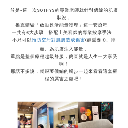
於是~這一次SOTHYS的專業老師就針對儂編的肌膚
狀況，
推薦體驗「啟動甦活能量護理」這一套療程，
一共有6大步驟，搭配上美容師的專業按摩手法，
不只可以
預防空污對肌膚造成傷害
(超重要!!)、排
毒、為肌膚注入能量，
重點是整個療程超級舒服，簡直就是人生一大享受
啊！
那話不多說，就跟著儂編的腳步一起來看看這套療
程的厲害之處吧！