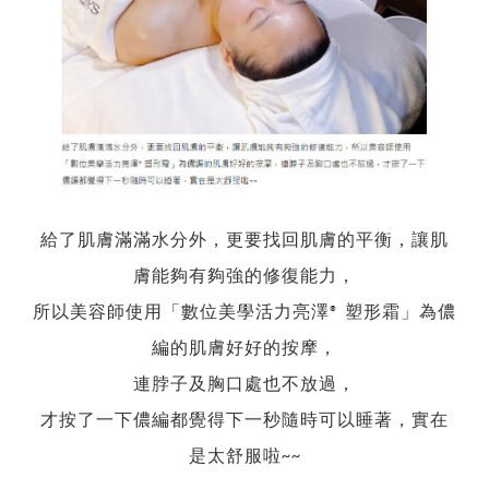
給了肌膚滿滿水分外，更要找回肌膚的平衡，讓肌
膚能夠有夠強的修復能力，
所以美容師使用「數位美學活力亮澤® 塑形霜」為儂
編的肌膚好好的按摩，
連脖子及胸口處也不放過，
才按了一下儂編都覺得下一秒隨時可以睡著，實在
是太舒服啦~~