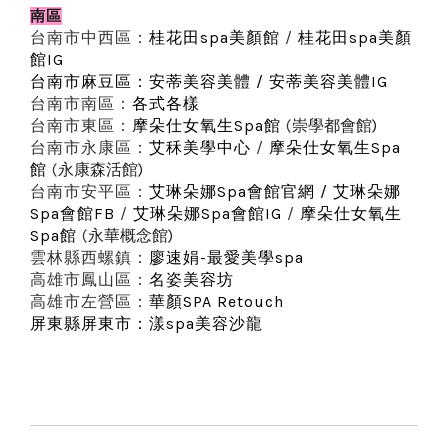
南區
台南市中西區：
桂花田
spa
美顏館
/
桂花田
spa
美顏
館IG
台南市麻豆區：
安蒂美容美體
/
安蒂美容美體IG
台南市南區：
各式各樣
台南市東區
：
摩朵仕女氧生Spa館
(
崇學都會館)
台南市永康區：
艾秝美學中心
/
摩朵仕女氧生Spa
館
(
永康森活館)
台南市安平區
：
艾琳朵娜Spa會館官網
/
艾琳朵娜
Spa會館FB
/
艾琳朵娜Spa會館IG
/
摩朵仕女氧生
Spa館
(
永華概念館)
雲林縣西螺鎮：
廖速娟
-
最愛美學
spa
高雄市鳳山區：
名姿美容坊
高雄市左營區：
華顏SPA Retouch
屏東縣屏東市：
漾spa美容沙龍