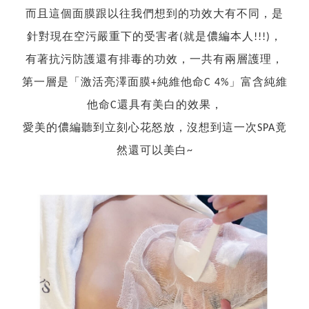
而且這個面膜跟以往我們想到的功效大有不同，是
針對現在空污嚴重下的受害者(就是儂編本人!!!)，
有著抗污防護還有排毒的功效，一共有兩層護理，
第一層是「激活亮澤面膜+純維他命C 4%」富含純維
他命C還具有美白的效果，
愛美的儂編聽到立刻心花怒放，沒想到這一次SPA竟
然還可以美白~