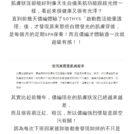
肌膚狀況卻能好到像天生自備美肌功能跟鎂光燈一
樣，看起來很健康又很有光澤？
直到前幾天儂編體驗了SOTHYS「啟動甦活能量護
理」後，才發現原來那些自體發光的肌膚背後，
是每個月的定期SPA保養！而且儂編才體驗過一次就
超級有感！！
其實比起前幾年，儂編現在的肌膚狀況已經越來越
差，
而且很容易泛紅、暗沉，所以儂編強烈懷疑是跟空
污有關！
因為每次下班回家後卸妝都會發現卸掉的不只是