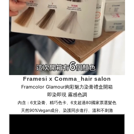
Framesi x Comma_hair salon
Framcolor Glamour絢彩魅力染膏禮盒開箱
即染即現 霧感色調
內含：6支染膏、精巧色卡、
6支超過80國家票選髮色
天然90%Vegan成分
、
染護同步進行
、
溫和不刺激