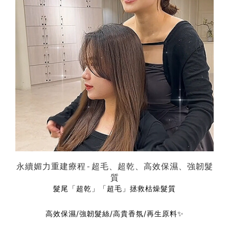
永續媚力重建療程-超毛、超乾、高效保濕、強韌髮
質
髮尾「超乾」
「超毛」
拯救枯燥髮質
高效保濕/強韌髮絲/高貴香氛/再生原料✨