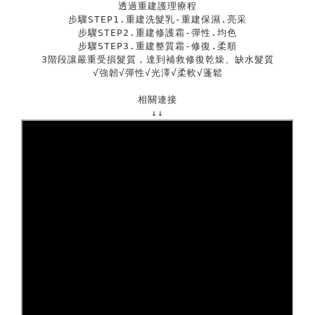
透過重建護理療程
步驟STEP1.重建洗髮乳-重建保濕.亮采
步驟STEP2.重建修護霜-彈性.均色
步驟STEP3.重建整質霜-修復.柔順
3階段讓嚴重受損髮質，達到補救修復乾燥、缺水髮質
√強韌
√
彈性
√
光澤
√
柔軟
√
蓬鬆
相關連接
↓↓