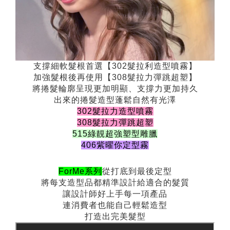
支撐細軟髮根首選【302髮拉利造型噴霧】
加強髮根後再使用【308髮拉力彈跳超塑】
將捲髮輪廓呈現更加明顯、支撐力更加持久
出來的捲髮造型蓬鬆自然有光澤
302髮拉力造型噴霧
308髮拉力彈跳超塑
515綠靚超強塑型雕臘
406紫曜你定型霧
ForMe系列
從打底到最後定型
將每支造型品都精準設計給適合的髮質
讓設計師好上手每一項產品
連消費者也能自己輕鬆造型
打造出完美髮型