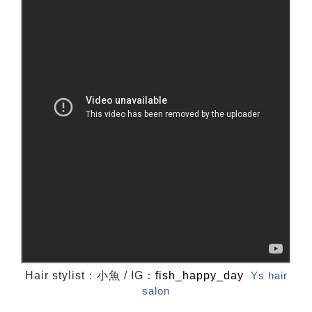
Hair stylist：小魚 / IG：
fish_happy_day
Ys hair
salon