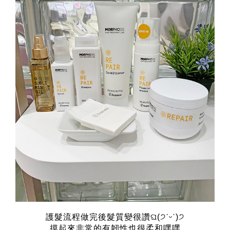
護髮流程做完後髮質變很讚ଘ(੭ˊᵕˋ)੭
摸起來非常的有韌性也很柔和嘿嘿