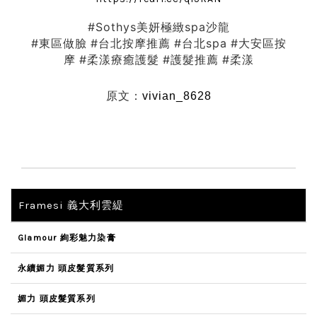
#Sothys美妍極緻spa沙龍
#東區做臉
#台北按摩推薦
#台北spa
#大安區按
摩
#柔漾療癒護髮
#護髮推薦
#柔漾
原文：
vivian_8628
Framesi 義大利雲緹
Glamour 絢彩魅力染膏
永續媚力 頭皮髮質系列
媚力 頭皮髮質系列