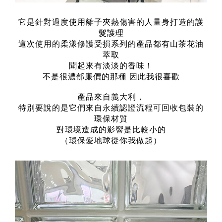
它是針對過度使用離子夾熱傷害的人量身打造的護
髮護理
這次使用的柔漾修護受損系列的產品都有山茶花油
萃取
聞起來有淡淡的香味！
不是很濃郁廉價的那種 因此我很喜歡
產品來自義大利，
特別要說的是它們來自永續認證流程可回收包裝的
環保材質
對環境造成的影響是比較小的
（環保愛地球從你我做起）