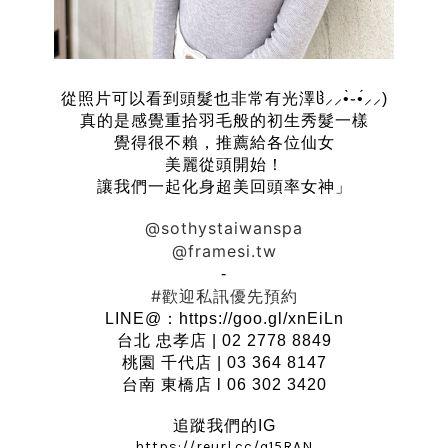
從照片可以看到頭髮也非常有光澤ჱ⸝⸝•̀֊•́⸝⸝)
真的是感覺重拾羽毛般的初生秀髮一樣
覺得很不賴，推薦給各位仙女
美麗從頭開始！
讓我們一起化身超美回頭率女神」
@sothystaiwanspa
@framesi.tw
-
#歡迎私訊優先預約
LINE@：https://goo.gl/xnEiLn
台北 忠孝店 | 02 2778 8849
桃園 千代店 | 03 364 8147
台南 東橋店 l 06 302 3420
追蹤我們的IG
https://reurl.cc/q15RAN