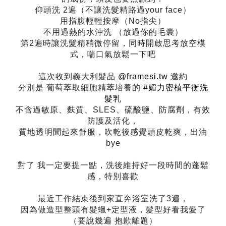
仰頭洗
2
遍（不讓洗髮精路過
your face
）
用指腹輕輕按摩（
No
指尖）
️
不用過熱的水沖洗
（放過你的毛囊）
第
2
遍時讓洗髮精稍微停留，同時開啟思考放空模
式，喘口氣放鬆一下吧
這次收到義大利髮品
@framesi.tw
邀約
分別是
葡萄萃取細胞精萃培養的
#
媚力密植平衡洗
髮乳
不含過敏原、麩質、
SLES
、硫酸鹽、防腐劑，有效
防護及活化，
質地透明聞起來舒服，吹乾後感覺頭皮乾爽，出油
bye
️
對了
我一定要提一點，洗後維持好一段時間的蓬鬆
感，特別喜歡
️
最近工作結束後到家直奔浴室洗了
3
遍，
因為做造型整頭有髮蠟
+
定型液，髮型好看我愛了
（要說幾遍
抱歉離題）