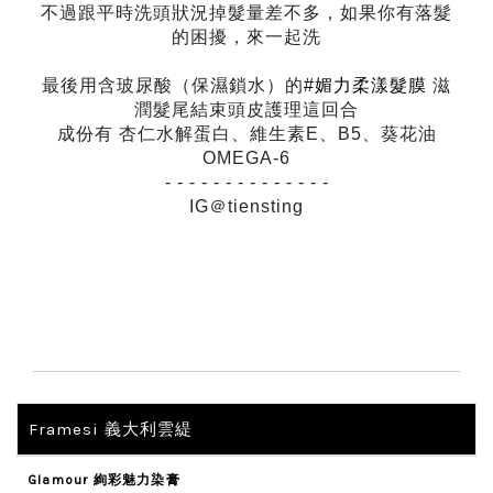
不過跟平時洗頭狀況掉髮量差不多，如果你有落髮
的困擾，來一起洗
最後用含玻尿酸（保濕鎖水）的
#
媚力柔漾髮膜
滋
潤髮尾結束頭皮護理這回合
成份有
杏仁水解蛋白、維生素
E
、
B5
、葵花油
OMEGA-6
- - - - - - - - - - - - - -
IG＠
tiensting
Framesi 義大利雲緹
Glamour 絢彩魅力染膏