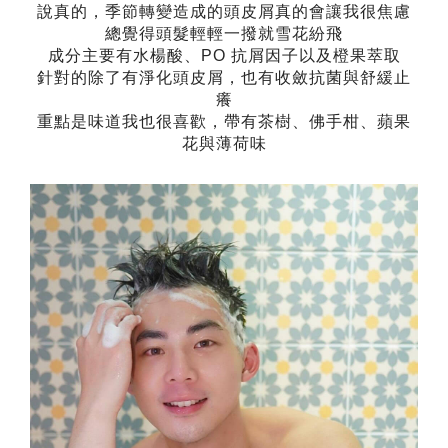
說真的，季節轉變造成的頭皮屑真的會讓我很焦慮
總覺得頭髮輕輕一撥就雪花紛飛
成分主要有水楊酸、
PO
抗屑因子以及橙果萃取
針對的除了有淨化頭皮屑，也有收斂抗菌與舒緩止
癢
重點是味道我也很喜歡，帶有茶樹、佛手柑、蘋果
花與薄荷味