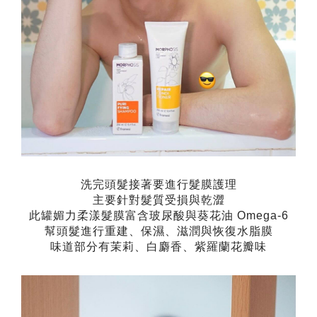
洗完頭髮接著要進行髮膜護理
主要針對髮質受損與乾澀
此罐媚力柔漾髮膜富含玻尿酸與葵花油
Omega-6
幫頭髮進行重建、保濕、滋潤與恢復水脂膜
味道部分有茉莉、白麝香、紫羅蘭花瓣味