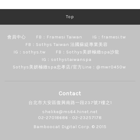
Top
會員中心
FB：Framesi Taiwan
IG：framesi.tw
FB：Sothys Taiwan 法國蘇緹專業美容
IG：sothys.tw
FB：Sothys美妍極緻spa沙龍
IG：sothystaiwanspa
Sothys美妍極緻spa忠孝店/官方Line：@mwr0450w
Contact
台北市大安區復興南路一段237號7樓之1
shelike@ms64.hinet.net
02-27018686 ‧ 02-23257178
Bamboocat Digital Corp.
© 2015