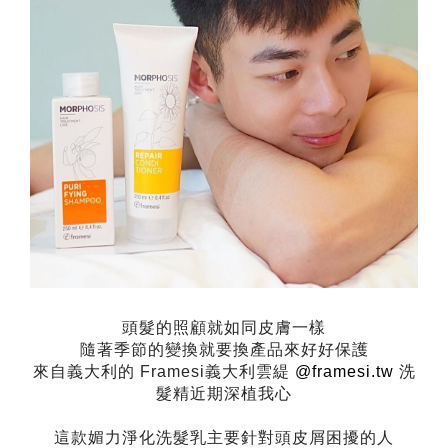
頭髮的照顧就如同皮膚一樣
隨著季節的變換就要換產品來好好保護
來自義大利的
Framesi
義大利雲緹
@framesi.tw
洗
髮精近期深植我心
這款媚力淨化洗髮乳主要針對頭皮屑困擾的人