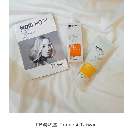
FB
粉絲團
Framesi Taiwan