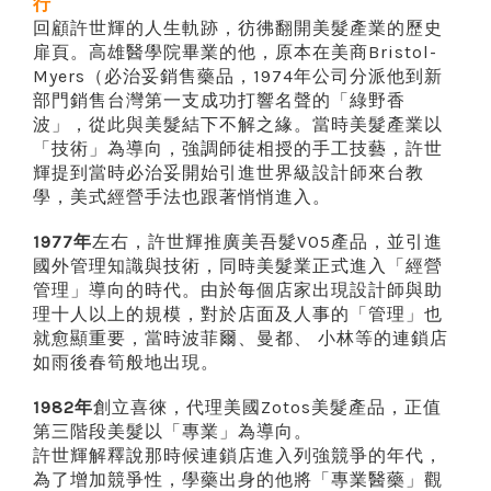
行
回顧許世輝的人生軌跡，彷彿翻開美髮產業的歷史
扉頁。高雄醫學院畢業的他，原本在美商Bristol-
Myers（必治妥銷售藥品，1974年公司分派他到新
部門銷售台灣第一支成功打響名聲的「綠野香
波」，從此與美髮結下不解之緣。當時美髮產業以
「技術」為導向，強調師徒相授的手工技藝，許世
輝提到當時必治妥開始引進世界級設計師來台教
學，美式經營手法也跟著悄悄進入。
1977年
左右，許世輝推廣美吾髮VO5產品，並引進
國外管理知識與技術，同時美髮業正式進入「經營
管理」導向的時代。
由於每個店家出現設計師與助
理十人以上的規模，對於店面及人事的「管理」也
就愈顯重要，當時波菲爾、曼都、 小林等的連鎖店
如雨後春筍般地出現。
1982年
創立喜徠，代理美國Zotos美髮產品，正值
第三階段美髮以「專業」為導向。
許世輝解釋說那時候連鎖店進入列強競爭的年代，
為了增加競爭性，學藥出身的他將「專業醫藥」觀