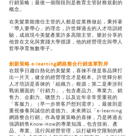
行銷策略；最後一個階段則是教育主管財務規劃的
概念。
在美髮業能擔任主管的人都是從業務做起，秉持著
「帶人要帶心」的理念，許世輝過去的人才培訓經
驗，成就現今美髮產業許多高階主管。樂於分享的
他曾在文化與實踐大學授課，他的經營理念與帶人
哲學孕育無數學子。
創新策略 e-learning網路整合行銷進軍對岸
在競爭日趨白熱化的美髮業，喜徠不僅是靠品牌打
出一片天，健全的經營理念才是根本。許世輝分析
人才培訓是喜徠的「組織力」根源；第二是牽涉到
戰術層面的「行銷力」，包含產品力、專業力、銷
售力、企劃力、聰慧力，以及近年非常受重視的
「客服力」（早一步替客戶想到需求），最後則是
重視修養與誠信的道德力。未來將以「e-learning
網路整合行銷」作為發展策略的喜徠，乃是將過去
強調銷售Know-How的專業知識，包含技術、產
品、專業、流行與經營管理，以打破時空限制的網