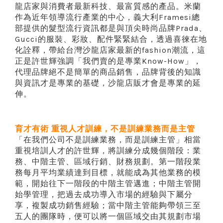
龍店家與消費者最新科技、最富質感的產品。米蘭
作為近年領導流行產業的中心，義大利Framesi總
部提供的髮型流行資訊都是與頂尖時尚品牌Prada、
Gucci的服裝、彩妝、配件緊緊結合，透過喜徠在地
化詮釋，帶給台灣沙龍店家最新的fashion潮流，這
正是許世輝強調「我們賣的是專業Know-How」，
代理品牌絕不是簡單的商品銷售，品牌背後的知識
與資訊才是專業的基礎，沙龍店販才會是專業的延
伸。
育才有術 重視人才訓練，不是訓練業務而是主管
「在我們公司不是訓練業務，而是訓練主管」相當
重視培訓人才的許世輝，將訓練分成幾個階段：業
務、中階主管、區域行銷、財務規劃。第一階段業
務每月平均業績達到目標，就能成為其他業務的模
範，開始往下一階段的中階主管邁進；中階主管開
始學管理，把過去成功導入市場的經驗與下屬分
享，複製成功銷售經驗；當中階主管能夠帶領三至
五人的團隊時，便可以將一個區域交由其規劃市場