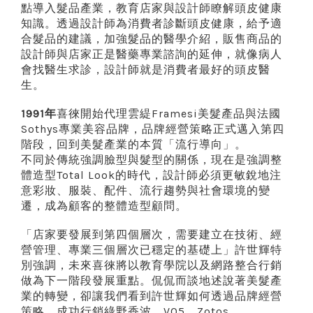
點導入髮品產業，教育店家與設計師瞭解頭皮健康
知識。透過設計師為消費者診斷頭皮健康，給予適
合髮品的建議，加強髮品的醫學介紹，販售商品的
設計師與店家正是醫藥專業諮詢的延伸，就像病人
會找醫生求診，設計師就是消費者最好的頭皮醫
生。
1991年
喜徠開始代理雲緹Framesi美髮產品與法國
Sothys專業美容品牌，品牌經營策略正式邁入第四
階段，回到美髮產業的本質「流行導向」。
不同於傳統強調臉型與髮型的關係，現在是強調整
體造型Total Look的時代，設計師必須更敏銳地注
意彩妝、服裝、配件、流行趨勢與社會環境的變
遷，成為顧客的整體造型顧問。
「店家要發展到第四個層次，需要建立在技術、經
營管理、專業三個層次已穩定的基礎上」許世輝特
別強調，未來喜徠將以教育學院以及網路整合行銷
做為下一階段發展重點。侃侃而談地述說著美髮產
業的轉變，卻讓我們看到許世輝如何透過品牌經營
策略，成功行銷綠野香波、VO5、Zotos、