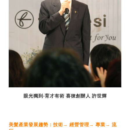
眼光獨到‧育才有術 喜徠創辦人 許世輝
美髮產業發展趨勢：技術→ 經營管理→ 專業→ 流