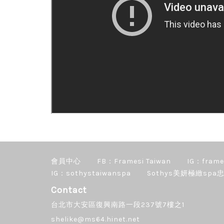
會員中心
FB：Framesi Taiwan
IG：frame
IG：sothystaiwanspa
Sothys美妍極緻spa忠
Contact
台北市大安區復興南路一段237號7樓之1
shelike@ms64.hinet.net