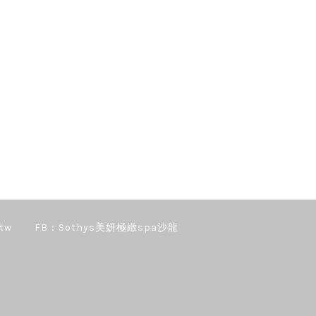
tw
FB：Sothys美妍極緻spa沙龍