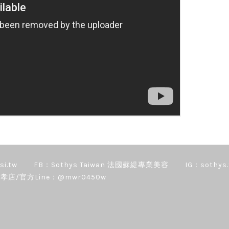
si.tw
FB：Sothys Taiwan 法國蘇緹專業美容
IG：sothys.
孝店/官方Line：@mwr0450w