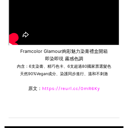
Framcolor Glamour絢彩魅力染膏禮盒開箱
即染即現 霧感色調
內含：6支染膏、精巧色卡、
6支超過80國家票選髮色
天然90%Vegan成分
、
染護同步進行
、
溫和不刺激
原文：
https://reurl.cc/OmR6Ky