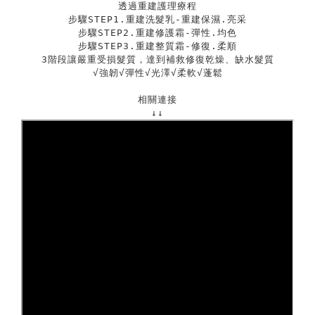
透過重建護理療程
步驟STEP1.重建洗髮乳-重建保濕.亮采
步驟STEP2.重建修護霜-彈性.均色
步驟STEP3.重建整質霜-修復.柔順
3階段讓嚴重受損髮質，達到補救修復乾燥、缺水髮質
√強韌
√
彈性
√
光澤
√
柔軟
√
蓬鬆
相關連接
↓↓