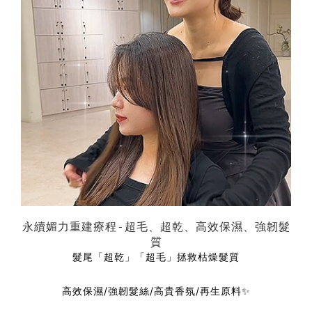
永續媚力重建療程-超毛、超乾、高效保濕、強韌髮
質
髮尾「超乾」
「超毛」
拯救枯燥髮質
高效保濕/強韌髮絲/高貴香氛/再生原料✨