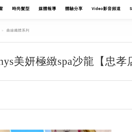
窗
時尚髮型
媒體報導
體驗分享
Video影音頻道
曲線纖體系列
thys美妍極緻spa沙龍【忠