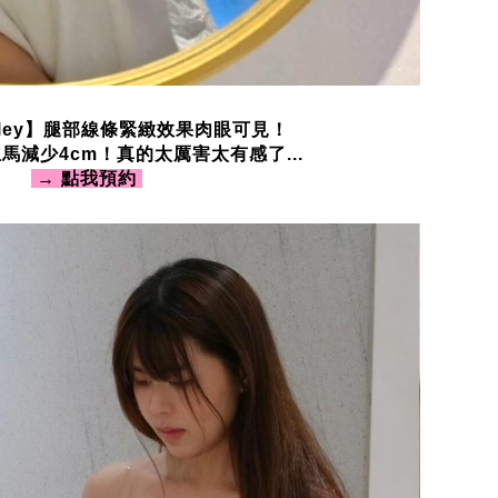
hley】腿部線條緊緻效果肉眼可見！
馬減少4cm！真的太厲害太有感了...
→
點我預約