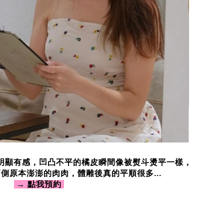
明顯有感，凹凸不平的橘皮瞬間像被熨斗燙平一樣，
側原本澎澎的肉肉，體雕後真的平順很多...
→
點我預約