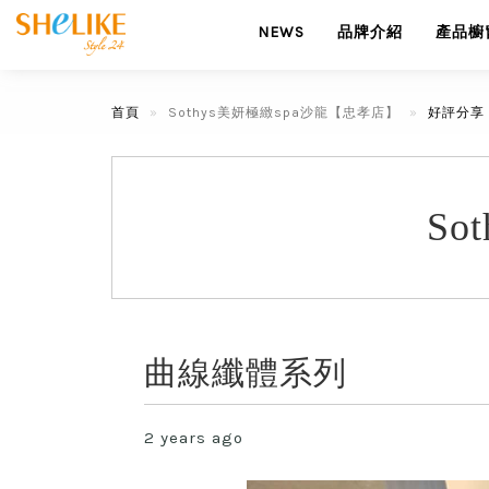
NEWS
品牌介紹
產品櫥
首頁
Sothys美妍極緻spa沙龍【忠孝店】
好評分享
So
曲線纖體系列
2 years ago