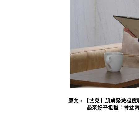
原文：【艾兒】肌膚緊緻程度
起來好平坦喔！骨盆兩