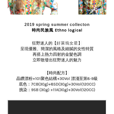
2019 spring summer collecton
時尚民族風 Ethno logical
狂野迷人的【
好萊塢女星
】
呈現優雅、簡潔的風格及細膩的女性特質
再搭上熱力四射的金髮色調
立即散發出狂野迷人的魅力
【
時尚配方
】
晶鑽漂粉+101聚色結構+30Vol 漂淺至第8-9級
底色：7CB(30g)+8SD(30g)+30Vol(120CC)
挑染：9SB (30g) +11A(30g)+30Vol(120CC)