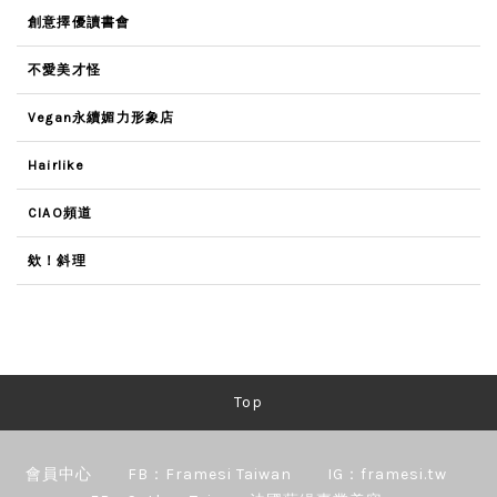
創意擇優讀書會
不愛美才怪
Vegan永續媚力形象店
Hairlike
CIAO頻道
欸！斜理
Top
會員中心
FB：Framesi Taiwan
IG：framesi.tw