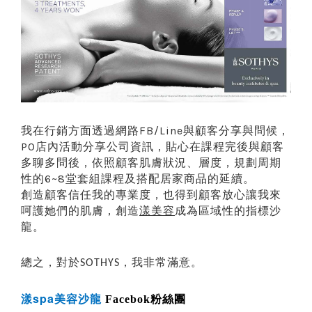
我在行銷方面透過網路
與顧客分享與問候，
FB/Line
店內活動分享公司資訊，貼心在課程完後與顧客
PO
多聊多問後，依照顧客肌膚狀況、層度，規劃周期
性的
堂套組課程及搭配居家商品的延續。
6~8
創造顧客信任我的專業度，也得到顧客放心讓我來
呵護她們的肌膚，創造
漾美容
成為區域性的指標沙
龍。
總之，對於
，我非常滿意。
SOTHYS
spa
漾
美容沙龍
Facebok粉絲團