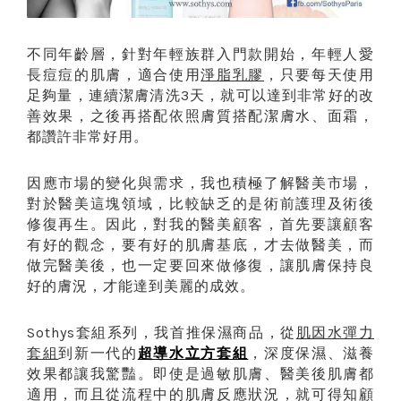
不同年齡層，針對年輕族群入門款開始，年輕人愛
長痘痘的肌膚，適合使用
淨脂乳膠
，只要每天使用
足夠量，連續潔膚清洗
天，就可以達到非常好的改
3
善效果，之後再搭配依照膚質搭配潔膚水、面霜，
都讚許非常好用。
因應市場的變化與需求，我也積極了解醫美市場，
對於醫美這塊領域，比較缺乏的是術前護理及術後
修復再生。因此，對我的醫美顧客，首先要讓顧客
有好的觀念，要有好的肌膚基底，才去做醫美，而
做完醫美後，也一定要回來做修復，讓肌膚保持良
好的膚況，才能達到美麗的成效。
套組系列，我首推保濕商品，從
肌因水彈力
Sothys
套組
到新一代的
超導水立方套組
，深度保濕、滋養
效果都讓我驚豔。即使是過敏肌膚、醫美後肌膚都
適用，而且從流程中的肌膚反應狀況，就可得知顧