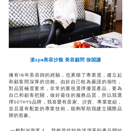
漾
美容沙龍
美容顧問
spa
徐閤謙
擁有
年美容師的經驗，也累積了專業度，建立起
18
和顧客間深厚的信賴。由於自己較為嚴謹的個性，
對品質極度要求，非常的重視選擇優質產品，要為
自己和顧客把關，做好最佳的服務品質，所以我選
擇
品牌，我喜愛有居家、沙貨、專業套組，
SOTHYS
並且還有配套的專業技術，能夠幫助我建立國際品
牌的形象。
一般對於新客人，我都是從卸妝清潔系列產品開始