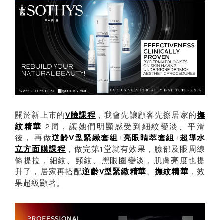
關於新上市的
臉課程
，我會先讓顧客先擦居家的
撫
V
紋精華
周，讓她們明顯感受到細紋變淡、平滑
2
後，
再做
逆齡
V
型緊緻套組
+
亮眼睛萃套組
+
超導水
，做完第
堂就有效果，臉部及眼周線
1
立方面膜課程
條提拉，細紋、頸紋、黑眼圈變淡，肌膚亮度也提
升了，居家再搭配
逆齡
型緊緻精華
、
撫紋精華
，效
V
果超級顯著。