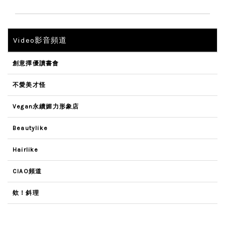
Video影音頻道
創意擇優讀書會
不愛美才怪
Vegan永續媚力形象店
Beautylike
Hairlike
CIAO頻道
欸！斜理