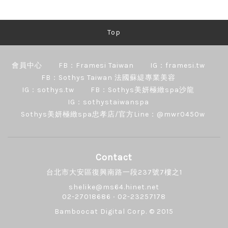
Top
會員中心
FB：Framesi Taiwan
IG：framesi.tw
FB：Sothys Taiwan 法國蘇緹專業美容
IG：sothys.tw
FB：Sothys美妍極緻spa沙龍
IG：sothystaiwanspa
Sothys美妍極緻spa忠孝店/官方Line：@mwr0450w
Contact
台北市大安區復興南路一段237號7樓之1
shelike@ms64.hinet.net
02-27018686 ‧ 02-23257178
Bamboocat Digital Corp.
© 2015