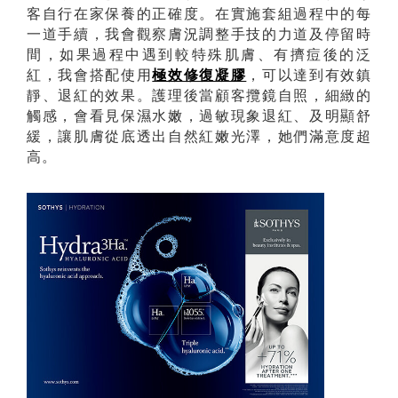
客自行在家保養的正確度。在實施套組過程中的每
一道手續，我會觀察膚況調整手技的力道及停留時
間，如果過程中遇到較特殊肌膚、有擠痘後的泛
紅，我會搭配使用
極效修復凝膠
，可以達到有效鎮
靜、退紅的效果。護理後當顧客攬鏡自照，細緻的
觸感，會看見保濕水嫩，過敏現象退紅、及明顯舒
緩，讓肌膚從底透出自然紅嫩光澤，她們滿意度超
高。