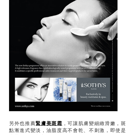
另外也推薦
緊膚美斑霜
，可讓肌膚變細緻滑嫩，斑
點漸進式變淡，油脂度高不會乾、不刺激，即使是