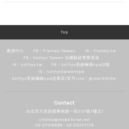
Top
會員中心
FB：Framesi Taiwan
IG：framesi.tw
FB：Sothys Taiwan 法國蘇緹專業美容
IG：sothys.tw
FB：Sothys美妍極緻spa沙龍
IG：sothystaiwanspa
Sothys美妍極緻spa忠孝店/官方Line：@mwr0450w
Contact
台北市大安區復興南路一段237號7樓之1
shelike@ms64.hinet.net
02-27018686 ‧ 02-23257178