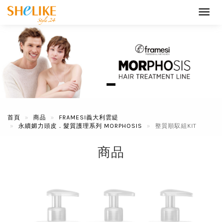
Toggl
navig
首頁
商品
FRAMESI義大利雲緹
永續媚力頭皮．髮質護理系列 MORPHOSIS
整質順馭組KIT
商品