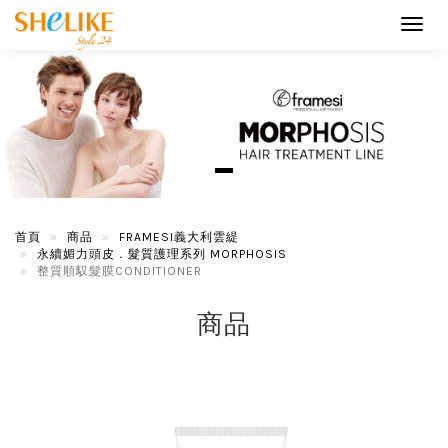
Toggl
navig
首頁
商品
FRAMESI義大利雲緹
永續媚力頭皮．髮質護理系列 MORPHOSIS
整質順馭髮膜CONDITIONER
商品