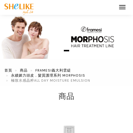
Toggl
navig
首頁
商品
FRAMESI義大利雲緹
永續媚力頭皮．髮質護理系列 MORPHOSIS
極致水感晶粹ALL DAY MOISTURE EMULSION
商品