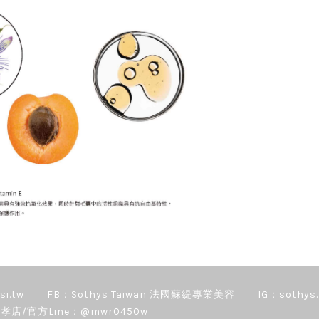
si.tw
FB：Sothys Taiwan 法國蘇緹專業美容
IG：sothys.
孝店/官方Line：@mwr0450w