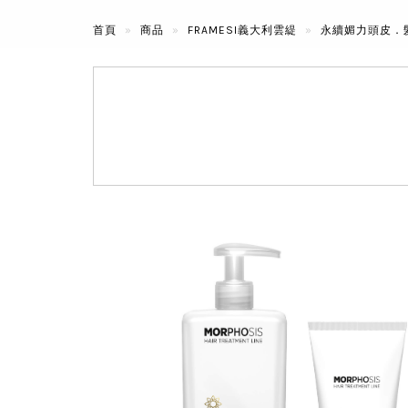
首頁
商品
FRAMESI義大利雲緹
永續媚力頭皮．髮