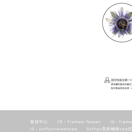
會員中心
FB：Framesi Taiwan
IG：frame
IG：sothystaiwanspa
Sothys美妍極緻spa忠