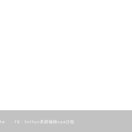
tw
FB：Sothys美妍極緻spa沙龍