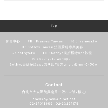
Top
會員中心
FB：Framesi Taiwan
IG：framesi.tw
FB：Sothys Taiwan 法國蘇緹專業美容
IG：sothys.tw
FB：Sothys美妍極緻spa沙龍
IG：sothystaiwanspa
Sothys美妍極緻spa忠孝店/官方Line：@mwr0450w
Contact
台北市大安區復興南路一段237號7樓之1
shelike@ms64.hinet.net
02-27018686 ‧ 02-23257178