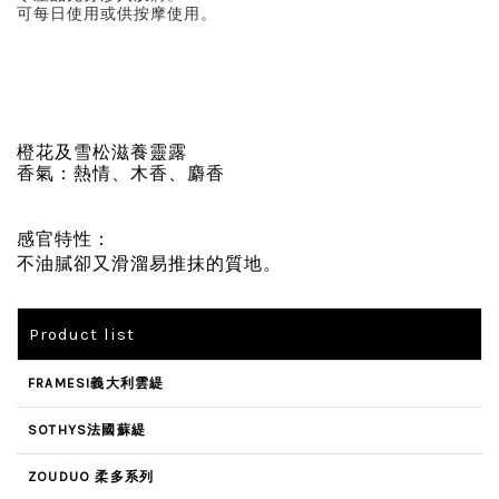
可每日使用或供按摩使用。
橙花及雪松滋養靈露
香氣：熱情、木香、麝香
感官特性：
不油膩卻又滑溜易推抹的質地。
Product list
FRAMESI義大利雲緹
SOTHYS法國蘇緹
ZOUDUO 柔多系列