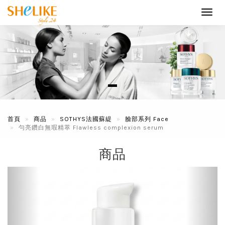
Toggl
navig
首頁
商品
SOTHYS法國蘇緹
臉部系列 Face
勻亮鑽白無瑕精萃 Flawless complexion serum
商品
Previous
Next