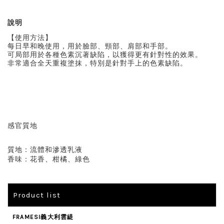
說明
【使用方法】
每日早和晚使用，用於臉部、頸部、肩部和手部。
可局部用於各種色素沉著缺陷，以獲得更有針對性的效果。
非常適合全天重複塗抹，特別是針對手上的色素缺陷。
感官質地
質地：流體和滲透乳液
香味：花香、柑橘、綠色
Product list
FRAMESI義大利雲緹