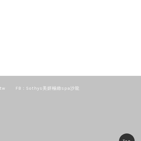
tw
FB：Sothys美妍極緻spa沙龍