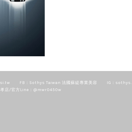
si.tw
FB：Sothys Taiwan 法國蘇緹專業美容
IG：sothys.
孝店/官方Line：@mwr0450w