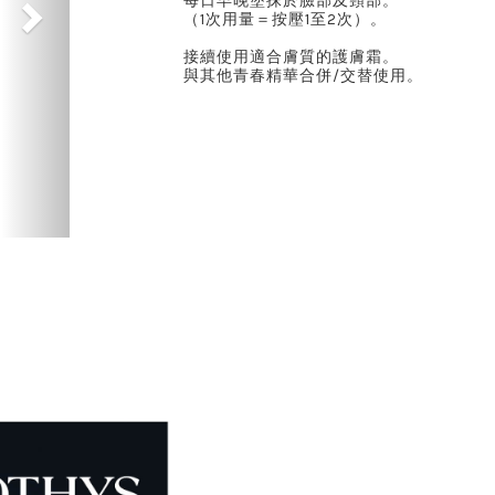
每日早晚塗抹於臉部及頸部。
（1次用量＝按壓1至2次）。
接續使用適合膚質的護膚霜。
與其他青春精華合併/交替使用。