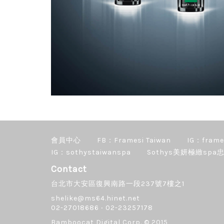
會員中心
FB：Framesi Taiwan
IG：frame
IG：sothystaiwanspa
Sothys美妍極緻spa忠
Contact
台北市大安區復興南路一段237號7樓之1
shelike@ms64.hinet.net
02-27018686 ‧ 02-23257178
Bamboocat Digital Corp.
© 2015